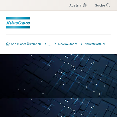
Austria
Suche
Menü
Atlas Copco Österreich
News & Stories
Neueste Artikel