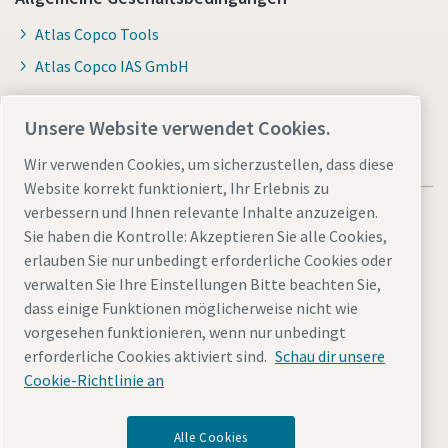
Atlas Copco Tools
Atlas Copco IAS GmbH
Unsere Website verwendet Cookies.
Wir verwenden Cookies, um sicherzustellen, dass diese
Website korrekt funktioniert, Ihr Erlebnis zu
verbessern und Ihnen relevante Inhalte anzuzeigen.
Sie haben die Kontrolle: Akzeptieren Sie alle Cookies,
erlauben Sie nur unbedingt erforderliche Cookies oder
verwalten Sie Ihre Einstellungen Bitte beachten Sie,
Allgemeine rechtliche Hinweise atlascopco.com
dass einige Funktionen möglicherweise nicht wie
Cookies verwalten
Barrierefreiheit
Datenschutzerklärung
vorgesehen funktionieren, wenn nur unbedingt
Impressum
Sitemap
erforderliche Cookies aktiviert sind.
Schau dir unsere
Cookie-Richtlinie an
© 2026 Atlas Copco Tools Central Europe GmbH & Atlas
Copco IAS GmbH & Atlas Copco EPS GmbH
Alle Cookies