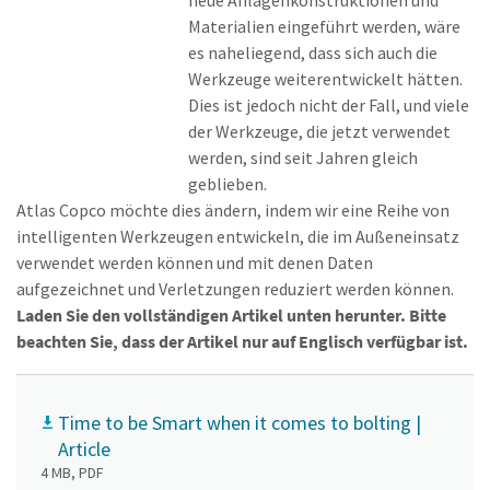
neue Anlagenkonstruktionen und
Materialien eingeführt werden, wäre
es naheliegend, dass sich auch die
Werkzeuge weiterentwickelt hätten.
Dies ist jedoch nicht der Fall, und viele
der Werkzeuge, die jetzt verwendet
werden, sind seit Jahren gleich
geblieben.
Atlas Copco möchte dies ändern, indem wir eine Reihe von
intelligenten Werkzeugen entwickeln, die im Außeneinsatz
verwendet werden können und mit denen Daten
aufgezeichnet und Verletzungen reduziert werden können.
Laden Sie den vollständigen Artikel unten herunter. Bitte
Maßzeichnungen, Informationen zu Ersatzteilen, Produkt
beachten Sie, dass der Artikel nur auf Englisch verfügbar ist.
-und Bedienungsanleitungen sowie weitere Information
zu unseren Produkten finden Sie in unserem ServAid.
Time to be Smart when it comes to bolting |
Hier geht's zu unserem ServAid
Article
4 MB, PDF