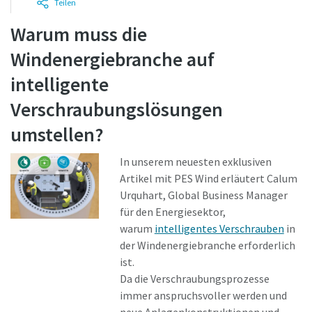
Teilen
Warum muss die
Zeit für eine Kalibrierung oder
Windenergiebranche auf
Werkzeugprüfung?
intelligente
Sichern Sie Ihre Qualität und reduzieren Sie Fehler durch
Verschraubungslösungen
Werkzeugkalibrierung und akkreditierte
Qualitätssicherungskalibrierung.​
umstellen?
Lieferzeiten auf einen Blick, Preise und
Momentum Talks
Lassen Sie Ihre jetzt Ihre Werkzeuge testen und
In unserem neuesten exklusiven
Produktverfügbarkeiten einsehen oder schnell eine
Sehen Sie sich alle unsere Branchen an
Artikel mit PES Wind erläutert Calum
Ihre Messmittel richtig kalibrieren!
Entdecken Sie inspirierende und ansprechende Gespräche
Bestellung selbst aufgeben – und das rund um die Uhr, 365
Urquhart, Global Business Manager
bei Atlas Copco
Tage im Jahr?
für den Energiesektor,
Alle anzeigen
warum
intelligentes Verschrauben
in
Ansehen
Zugang zu Webshop anfragen
der Windenergiebranche erforderlich
ist.
Da die Verschraubungsprozesse
immer anspruchsvoller werden und