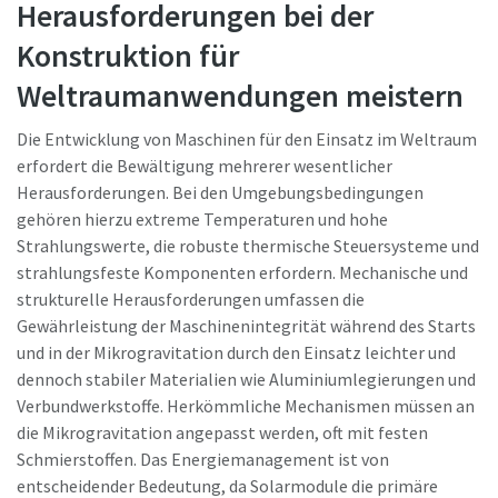
Herausforderungen bei der
Konstruktion für
Weltraumanwendungen meistern
Die Entwicklung von Maschinen für den Einsatz im Weltraum
erfordert die Bewältigung mehrerer wesentlicher
Herausforderungen. Bei den Umgebungsbedingungen
gehören hierzu extreme Temperaturen und hohe
Strahlungswerte, die robuste thermische Steuersysteme und
strahlungsfeste Komponenten erfordern. Mechanische und
strukturelle Herausforderungen umfassen die
Maßzeichnungen, Informationen zu Ersatzteilen, Produkt
Gewährleistung der Maschinenintegrität während des Starts
-und Bedienungsanleitungen sowie weitere Information
und in der Mikrogravitation durch den Einsatz leichter und
zu unseren Produkten finden Sie in unserem ServAid.
dennoch stabiler Materialien wie Aluminiumlegierungen und
Verbundwerkstoffe. Herkömmliche Mechanismen müssen an
Hier geht's zu unserem ServAid
die Mikrogravitation angepasst werden, oft mit festen
Schmierstoffen. Das Energiemanagement ist von
entscheidender Bedeutung, da Solarmodule die primäre