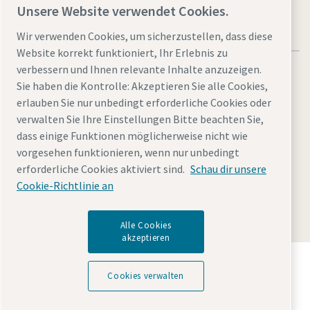
Unsere Website verwendet Cookies.
Wir verwenden Cookies, um sicherzustellen, dass diese
Website korrekt funktioniert, Ihr Erlebnis zu
verbessern und Ihnen relevante Inhalte anzuzeigen.
Sie haben die Kontrolle: Akzeptieren Sie alle Cookies,
erlauben Sie nur unbedingt erforderliche Cookies oder
verwalten Sie Ihre Einstellungen Bitte beachten Sie,
Allgemeine rechtliche Hinweise atlascopco.com
dass einige Funktionen möglicherweise nicht wie
Cookies verwalten
Barrierefreiheit
Datenschutzerklärung
vorgesehen funktionieren, wenn nur unbedingt
Impressum
Sitemap
erforderliche Cookies aktiviert sind.
Schau dir unsere
Cookie-Richtlinie an
© 2026 Atlas Copco Tools Central Europe GmbH & Atlas
Copco IAS GmbH & Atlas Copco EPS GmbH
Alle Cookies
akzeptieren
Entdecken Sie, wie die Atlas Copco Group
Technologien ermöglicht, die die Zukunft verändern.
Cookies verwalten
Besuchen Sie die Website der Atlas Copco Group