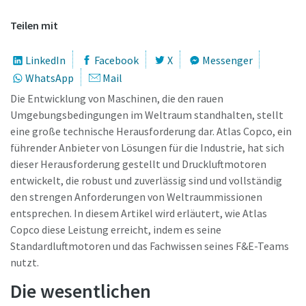
Teilen mit
Zeit für eine Kalibrierung oder
Werkzeugprüfung?
LinkedIn
Facebook
X
Messenger
WhatsApp
Mail
Sichern Sie Ihre Qualität und reduzieren Sie Fehler durch
Die Entwicklung von Maschinen, die den rauen
Werkzeugkalibrierung und akkreditierte
Umgebungsbedingungen im Weltraum standhalten, stellt
Qualitätssicherungskalibrierung.​
eine große technische Herausforderung dar. Atlas Copco, ein
führender Anbieter von Lösungen für die Industrie, hat sich
Lieferzeiten auf einen Blick, Preise und
Momentum Talks
Lassen Sie Ihre jetzt Ihre Werkzeuge testen und
dieser Herausforderung gestellt und Druckluftmotoren
Produktverfügbarkeiten einsehen oder schnell eine
Sehen Sie sich alle unsere Branchen an
Ihre Messmittel richtig kalibrieren!
entwickelt, die robust und zuverlässig sind und vollständig
Entdecken Sie inspirierende und ansprechende Gespräche
Bestellung selbst aufgeben – und das rund um die Uhr, 365
den strengen Anforderungen von Weltraummissionen
bei Atlas Copco
Tage im Jahr?
entsprechen. In diesem Artikel wird erläutert, wie Atlas
Alle anzeigen
Copco diese Leistung erreicht, indem es seine
Ansehen
Zugang zu Webshop anfragen
Standardluftmotoren und das Fachwissen seines F&E-Teams
nutzt.
Die wesentlichen