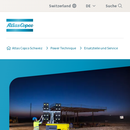
Switzerland
DE
Suche
IT
Menü
FR
Atlas Copco Schweiz
Power Technique
Ersatzteile und Service