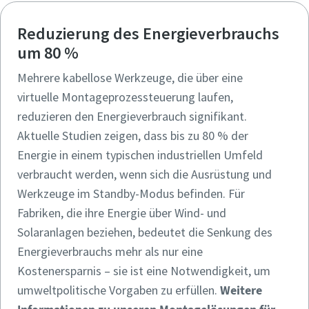
Reduzierung des Energieverbrauchs
Zeit für eine Kalibrierung oder
um 80 %
Werkzeugprüfung?
Mehrere kabellose Werkzeuge, die über eine
Sichern Sie Ihre Qualität und reduzieren Sie Fehler durch
virtuelle Montageprozessteuerung laufen,
Werkzeugkalibrierung und akkreditierte
reduzieren den Energieverbrauch signifikant.
Qualitätssicherungskalibrierung.​
Aktuelle Studien zeigen, dass bis zu 80 % der
Energie in einem typischen industriellen Umfeld
Lieferzeiten auf einen Blick, Preise und
Momentum Talks
Lassen Sie Ihre jetzt Ihre Werkzeuge testen und
Produktverfügbarkeiten einsehen oder schnell eine
verbraucht werden, wenn sich die Ausrüstung und
Ihre Messmittel richtig kalibrieren!
Entdecken Sie inspirierende und ansprechende Gespräche
Bestellung selbst aufgeben – und das rund um die Uhr, 365
Werkzeuge im Standby-Modus befinden. Für
bei Atlas Copco
Tage im Jahr?
Sehen Sie sich alle unsere Branchen an
Fabriken, die ihre Energie über Wind- und
Solaranlagen beziehen, bedeutet die Senkung des
Ansehen
Zugang zu Webshop anfragen
Energieverbrauchs mehr als nur eine
Alle anzeigen
Kostenersparnis – sie ist eine Notwendigkeit, um
umweltpolitische Vorgaben zu erfüllen.
Weitere