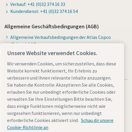
Verkauf: +41 (0)32 374 16 33
Kundendienst: +41 (0)32 374 16 54
Allgemeine Geschäftsbedingungen (AGB)
Allgemeine Verkaufsbedingungen der Atlas Copco
(Schweiz) AG
Unsere Website verwendet Cookies.
Wir verwenden Cookies, um sicherzustellen, dass diese
Website korrekt funktioniert, Ihr Erlebnis zu
verbessern und Ihnen relevante Inhalte anzuzeigen.
Sie haben die Kontrolle: Akzeptieren Sie alle Cookies,
erlauben Sie nur unbedingt erforderliche Cookies oder
verwalten Sie Ihre Einstellungen Bitte beachten Sie,
dass einige Funktionen möglicherweise nicht wie
Allgemeine rechtliche Hinweise atlascopco.com
vorgesehen funktionieren, wenn nur unbedingt
Cookies verwalten
Barrierefreiheit
Sitemap
erforderliche Cookies aktiviert sind.
Schau dir unsere
Cookie-Richtlinie an
© 2026 Atlas Copco (Schweiz) AG & Atlas Copco IAS GmbH &