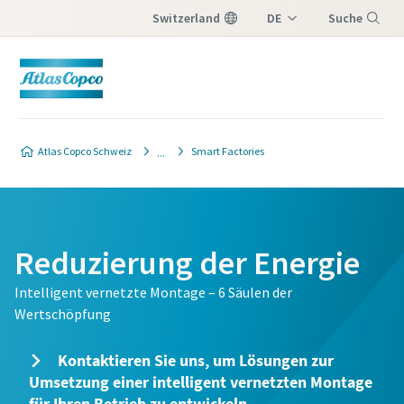
Switzerland
DE
Suche
IT
Menü
FR
Atlas Copco Schweiz
Smart Factories
Reduzierung der Energie
Intelligent vernetzte Montage – 6 Säulen der
Wertschöpfung
Kontaktieren Sie uns, um Lösungen zur
Umsetzung einer intelligent vernetzten Montage
für Ihren Betrieb zu entwickeln