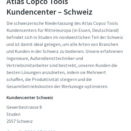
Atlas Copco Tools
Persönliche Angaben
Persönliche Angaben
Kundencenter – Schweiz
Die schweizerische Niederlassung des Atlas Copco Tools
Vorname
Vorname
Kundencenters für Mitteleuropa (in Essen, Deutschland)
befindet sich in Studen im nordwestlichen Teil der Schweiz
und ist damit ideal gelegen, um alle Arten von Branchen
Nachname
Nachname
und Kunden in der Schweiz zu bedienen. Unsere erfahrenen
Ingenieure, Außendiensttechniker und
Vertriebsmitarbeiter sind bestrebt, unseren Kunden die
E-Mail
E-Mail
besten Lösungen anzubieten, indem sie Mehrwert
schaffen, die Produktivität steigern und die
Gesamtbetriebskosten der Werkzeuge optimieren.
Telefon
Telefon
Kundencenter Schweiz
Weitere Informationen
Weitere Informationen
Gewerbestrasse 8
Studen
2557
Schweiz
Firma
Firma