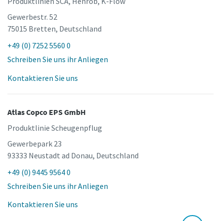
Produktlinien SCA, Henrob, K-Flow
Gewerbestr. 52
75015 Bretten, Deutschland
Ja, kontaktieren Sie mich!
Ja, kontaktieren Sie mich!
+49 (0) 7252 5560 0
Schreiben Sie uns ihr Anliegen
Anti-Roboter-Verifizierung
Anti-Roboter-Verifizierung
Hier klicken
Hier klicken
Kontaktieren Sie uns
Friendly
Friendly
Captcha ⇗
Captcha ⇗
Atlas Copco EPS GmbH
Produktlinie Scheugenpflug
Gewerbepark 23
93333 Neustadt ad Donau, Deutschland
+49 (0) 9445 9564 0
Schreiben Sie uns ihr Anliegen
Kontaktieren Sie uns