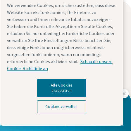
Wir verwenden Cookies, um sicherzustellen, dass diese
Die Atlas Copco Group
Website korrekt funktioniert, Ihr Erlebnis zu
verbessern und Ihnen relevante Inhalte anzuzeigen.
Atlas Copco in Deutschland
Sie haben die Kontrolle: Akzeptieren Sie alle Cookies,
Soziale Verantwortung: Water for all
erlauben Sie nur unbedingt erforderliche Cookies oder
News
verwalten Sie Ihre Einstellungen Bitte beachten Sie,
dass einige Funktionen möglicherweise nicht wie
Hinweisgeber - Whistleblowing System (Atlas Copco
vorgesehen funktionieren, wenn nur unbedingt
Group SpeakUp)
erforderliche Cookies aktiviert sind.
Schau dir unsere
Meldesystem für Menschenrechts- und Umweltverstöße
Cookie-Richtlinie an
(Atlas Copco Group Speak Up)
Alle Cookies
Karriere
akzeptieren
Offene Stellen
Steigern Sie mit unseren Lösungen
Cookies verwalten
Möglichkeiten für Schüler & Studenten
Produktivität, Effizienz und Qualität
Unsere Werte & Kultur