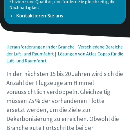
Effizienz und Qualität, und fördern Sie gleichzeitig die
Straße
Straße
Straße
Straße
Nachhaltigkeit
Alle anzeigen
Land
Land
Kontaktieren Sie uns
Stadt
Stadt
Stadt
Stadt
Postleitzahl
Postleitzahl
Herausforderungen in der Branche
Postleitzahl
Postleitzahl
Postleitzahl
Postleitzahl
|
Verschiedene Bereiche
Anfordern
Anfordern
der Luft- und Raumfahrt
|
Lösungen von Atlas Copco für die
Luft- und Raumfahrt
Anfordern
Anfordern
Anfordern
Anfordern
Anforderungstyp
Anforderungstyp
In den nächsten 15 bis 20 Jahren wird sich die
Anforderungstyp
Anforderungstyp
Anforderungstyp
Anforderungstyp
Anzahl der Flugzeuge am Himmel
Bitte lassen Sie uns wissen, woran Sie interessiert sind:
Bitte lassen Sie uns wissen, woran Sie interessiert sind:
voraussichtlich verdoppeln. Gleichzeitig
müssen 75 % der vorhandenen Flotte
Bitte beschreiben Sie uns hier kurz Ihr Anliegen.
Bitte beschreiben Sie uns hier kurz Ihr Anliegen.
Bitte beschreiben Sie uns hier kurz Ihr Anliegen.
Bitte beschreiben Sie uns hier kurz Ihr Anliegen.
ersetzt werden, um die Ziele zur
Dekarbonisierung zu erreichen. Obwohl die
Branche gute Fortschritte bei der