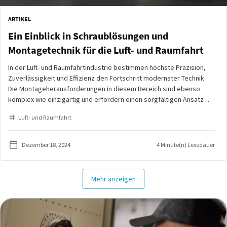
ARTIKEL
Ein Einblick in Schraublösungen und
Montagetechnik für die Luft- und Raumfahrt
In der Luft- und Raumfahrtindustrie bestimmen höchste Präzision,
Zuverlässigkeit und Effizienz den Fortschritt modernster Technik.
Die Montageherausforderungen in diesem Bereich sind ebenso
komplex wie einzigartig und erfordern einen sorgfältigen Ansatz bei
der Werkzeugeinstellung, Materialauswahl und Schraubtechnik. In
Luft- und Raumfahrt
diesem Artikel werden die wichtigsten Schraubelemente und
Anzugsstrategien untersucht, die in der Fertigung und Wartung der
Luft- und Raumfahrt eine Schlüsselrolle spielen.
Dezember 18, 2024
4 Minute(n) Lesedauer
Mehr anzeigen