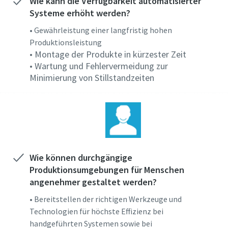
Wie kann die Verfügbarkeit automatisierter
Systeme erhöht werden?
• Gewährleistung einer langfristig hohen
Ja, kontaktieren Sie mich!
Ja, kontaktieren Sie mich!
Produktionsleistung
• Montage der Produkte in kürzester Zeit
• Wartung und Fehlervermeidung zur
Anti-Roboter-Verifizierung
Anti-Roboter-Verifizierung
Minimierung von Stillstandzeiten
Hier klicken
Hier klicken
Friendly
Friendly
Captcha ⇗
Captcha ⇗
Wie können durchgängige
Produktionsumgebungen für Menschen
angenehmer gestaltet werden?
• Bereitstellen der richtigen Werkzeuge und
Technologien für höchste Effizienz bei
handgeführten Systemen sowie bei