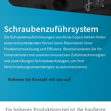
Persönliche Angaben
Persönliche Angaben
Vorname
Vorname
Schraubenzuführsystem
Die Schraubenzuführlösungen von Atlas Copco bieten Ihnen
Nachname
Nachname
einen entscheidenden Vorteil beim Maximieren Ihrer
Produktionsleistung und Effizienz. Revolutionieren Sie Ihr
Unternehmen mit unseren innovativen Zuführtechnologien
E-Mail
E-Mail
und zuverlässigen Schraubwerkzeugen, um Ihre
Verschraubungsanwendungen zu automatisieren.
Telefon
Telefon
Nehmen Sie Kontakt mit uns auf
Weitere Informationen
Weitere Informationen
Firma
Firma
Ein höheres Produktionsziel ist die häufigste