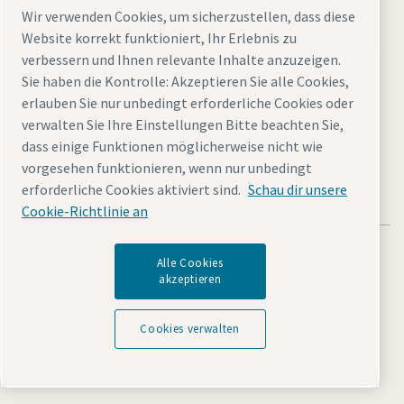
Wir verwenden Cookies, um sicherzustellen, dass diese
Allgemeine Geschäftsbedingungen
Website korrekt funktioniert, Ihr Erlebnis zu
Atlas Copco Tools Central Europe GmbH
verbessern und Ihnen relevante Inhalte anzuzeigen.
Sie haben die Kontrolle: Akzeptieren Sie alle Cookies,
Atlas Copco IAS GmbH
erlauben Sie nur unbedingt erforderliche Cookies oder
Atlas Copco EPS GmbH
verwalten Sie Ihre Einstellungen Bitte beachten Sie,
dass einige Funktionen möglicherweise nicht wie
vorgesehen funktionieren, wenn nur unbedingt
erforderliche Cookies aktiviert sind.
Schau dir unsere
Cookie-Richtlinie an
Alle Cookies
akzeptieren
Allgemeine rechtliche Hinweise atlascopco.com
Cookies verwalten
Cookies verwalten
Barrierefreiheit
Datenschutzerklärung
Sitemap
Impressum