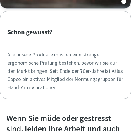
Ja, kontaktieren Sie mich!
Ja, kontaktieren Sie mich!
Schon gewusst?
Anti-Roboter-Verifizierung
Anti-Roboter-Verifizierung
Hier klicken
Hier klicken
Friendly
Friendly
Captcha ⇗
Captcha ⇗
Alle unsere Produkte müssen eine strenge
ergonomische Prüfung bestehen, bevor wir sie auf
den Markt bringen. Seit Ende der 70er-Jahre ist Atlas
Copco ein aktives Mitglied der Normungsgruppen für
Hand-Arm-Vibrationen.
Wenn Sie müde oder gestresst
sind, leiden Ihre Arbeit und auch