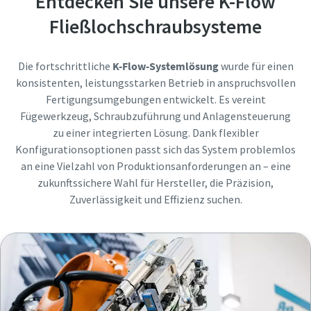
Entdecken Sie unsere K-Flow
Fließlochschraubsysteme
Ja, kontaktieren Sie mich!
Ja, kontaktieren Sie mich!
Ja, kontaktieren Sie mich!
Ja, kontaktieren Sie mich!
Die fortschrittliche
K-Flow-Systemlösung
wurde für einen
konsistenten, leistungsstarken Betrieb in anspruchsvollen
Anti-Roboter-Verifizierung
Anti-Roboter-Verifizierung
Anti-Roboter-Verifizierung
Anti-Roboter-Verifizierung
Fertigungsumgebungen entwickelt. Es vereint
Hier klicken
Hier klicken
Hier klicken
Hier klicken
Fügewerkzeug, Schraubzuführung und Anlagensteuerung
Friendly
Friendly
Friendly
Friendly
Captcha ⇗
Captcha ⇗
Captcha ⇗
Captcha ⇗
zu einer integrierten Lösung. Dank flexibler
Konfigurationsoptionen passt sich das System problemlos
an eine Vielzahl von Produktionsanforderungen an – eine
zukunftssichere Wahl für Hersteller, die Präzision,
Zuverlässigkeit und Effizienz suchen.