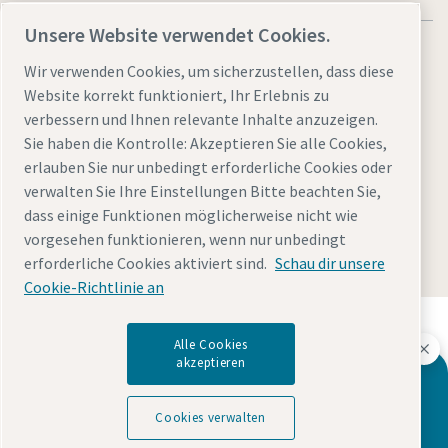
Unsere Website verwendet Cookies.
Wir verwenden Cookies, um sicherzustellen, dass diese
Website korrekt funktioniert, Ihr Erlebnis zu
verbessern und Ihnen relevante Inhalte anzuzeigen.
Allgemeine rechtliche Hinweise atlascopco.com
Sie haben die Kontrolle: Akzeptieren Sie alle Cookies,
Cookies verwalten
Barrierefreiheit
Datenschutzerklärung
erlauben Sie nur unbedingt erforderliche Cookies oder
Sitemap
Impressum
verwalten Sie Ihre Einstellungen Bitte beachten Sie,
dass einige Funktionen möglicherweise nicht wie
© 2026 Atlas Copco Tools Central Europe GmbH & Atlas
vorgesehen funktionieren, wenn nur unbedingt
Copco IAS GmbH & Atlas Copco EPS GmbH
erforderliche Cookies aktiviert sind.
Schau dir unsere
Cookie-Richtlinie an
Entdecken Sie, wie die Atlas Copco Group
Technologien ermöglicht, die die Zukunft verändern.
Alle Cookies
akzeptieren
Besuchen Sie die Website der Atlas Copco Group
Kontaktieren Sie unsere Experten für Ihr
Teil der Atlas Copco Group
maßgeschneidertes Atlas Copco
Cookies verwalten
Fließlochschraubsystem!