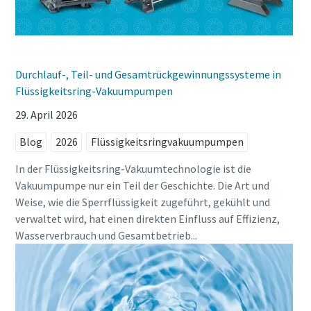
Veranstaltungen und
Veranstaltungen und
Veranstaltungen und
Sonderaktionen von Atlas
Sonderaktionen von Atlas
Sonderaktionen von Atlas
Copco Vacuum zu erhalten.
Copco Vacuum zu erhalten.
Copco Vacuum zu erhalten.
Durchlauf-, Teil- und Gesamtrückgewinnungssysteme in
Senden
Senden
Senden
Flüssigkeitsring-Vakuumpumpen
29. April 2026
Anti-Roboter-Verifizierung
Anti-Roboter-Verifizierung
Anti-Roboter-Verifizierung
Blog
2026
Flüssigkeitsringvakuumpumpen
Hier klicken
Hier klicken
Hier klicken
Friendly
Friendly
Friendly
Captcha ⇗
Captcha ⇗
Captcha ⇗
In der Flüssigkeitsring-Vakuumtechnologie ist die
Vakuumpumpe nur ein Teil der Geschichte. Die Art und
Weise, wie die Sperrflüssigkeit zugeführt, gekühlt und
verwaltet wird, hat einen direkten Einfluss auf Effizienz,
Wasserverbrauch und Gesamtbetrieb...