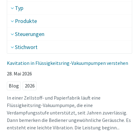
Land
Land
Land
Typ
Produkte
Straße
Straße
Straße
Steuerungen
Stichwort
Stadt
Stadt
Stadt
Kavitation in Flüssigkeitsring-Vakuumpumpen verstehen
28. Mai 2026
Postleitzahl
Postleitzahl
Postleitzahl
Blog
2026
Anfordern
Anfordern
Anfordern
In einer Zellstoff- und Papierfabrik läuft eine
Flüssigkeitsring-Vakuumpumpe, die eine
Beliebige Frage oder Anforderung
Beliebige Frage oder Anforderung
Beliebige Frage oder Anforderung
Verdampfungsstufe unterstützt, seit Jahren zuverlässig.
Dann bemerken die Bediener ungewöhnliche Geräusche. Es
entsteht eine leichte Vibration. Die Leistung beginn...