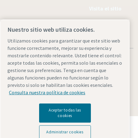
Visita el sitio
Nuestro sitio web utiliza cookies.
Utilizamos cookies para garantizar que este sitio web
funcione correctamente, mejorar su experiencia y
mostrarle contenido relevante. Usted tiene el control:
acepte todas las cookies, permita solo las esenciales o
gestione sus preferencias. Tenga en cuenta que
algunas funciones pueden no funcionar según lo
Avisos legales y de privacidad
Administrar cookies
previsto si solo se habilitan las cookies esenciales.
Accesibilidad
Mapa del sitio
Consulta nuestra política de cookies
© 2026 Atlas Copco AB
Aceptar todas las
cookies
Descubre cómo Atlas Copco Group impulsa la
tecnología que transforma el futuro.
Administrar cookies