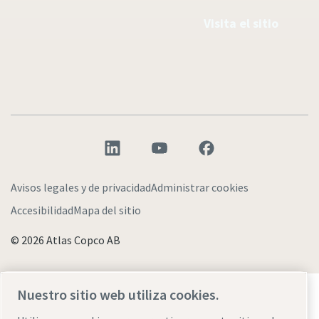
Visita el sitio
Avisos legales y de privacidad
Administrar cookies
Accesibilidad
Mapa del sitio
© 2026 Atlas Copco AB
Descubre cómo Atlas Copco Group impulsa la
Nuestro sitio web utiliza cookies.
tecnología que transforma el futuro.