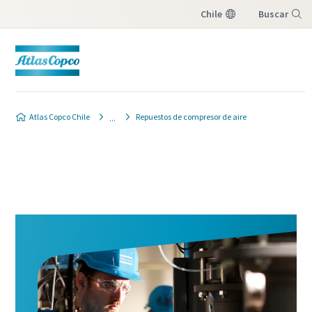
Chile
Buscar
Menú
Atlas Copco Chile
Repuestos de compresor de aire