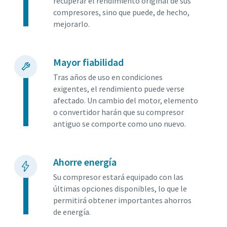
recuperar el rendimiento original de sus
compresores, sino que puede, de hecho,
mejorarlo.
Mayor fiabilidad
Tras años de uso en condiciones
exigentes, el rendimiento puede verse
afectado. Un cambio del motor, elemento
o convertidor harán que su compresor
antiguo se comporte como uno nuevo.
Todo lo que necesita saber sobre su proceso de
Ahorre energía
transporte neumático
Su compresor estará equipado con las
últimas opciones disponibles, lo que le
Descubra cómo puede crear un proceso de transporte
permitirá obtener importantes ahorros
neumático más eficiente.
de energía.