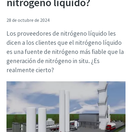
nitrógeno líquido?
28 de octubre de 2024
Los proveedores de nitrógeno líquido les
dicen a los clientes que el nitrógeno líquido
es una fuente de nitrógeno más fiable que la
generación de nitrógeno in situ. ¿Es
Soluciones de Optimización de Atlas Copco
realmente cierto?
Una gran parte de su consumo de energía corresponde al
sistema de aire comprimido. El aumento de la eficiencia
energética puede reducir enormemente sus costes,
además de ayudarle a reducir sus emisiones de CO2. A
través de esta guía, los expertos de Atlas Copco le ayudan
a sacar todo el potencial de ahorro a su red de aire
comprimido