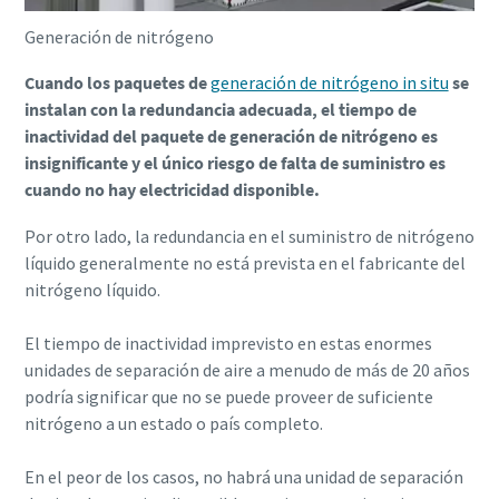
Catálogo de Productos de Atlas Copco
Descargar Guía de Optimización
Generación de nitrógeno
En este libro electrónico presentamos los productos y
Cuando los paquetes de
generación de nitrógeno in situ
se
servicios de la división de Compresores de Atlas Copco
instalan con la redundancia adecuada, el tiempo de
inactividad del paquete de generación de nitrógeno es
Descúbralos aquí
insignificante y el único riesgo de falta de suministro es
cuando no hay electricidad disponible.
Por otro lado, la redundancia en el suministro de nitrógeno
líquido generalmente no está prevista en el fabricante del
nitrógeno líquido.
El tiempo de inactividad imprevisto en estas enormes
unidades de separación de aire a menudo de más de 20 años
podría significar que no se puede proveer de suficiente
nitrógeno a un estado o país completo.
En el peor de los casos, no habrá una unidad de separación