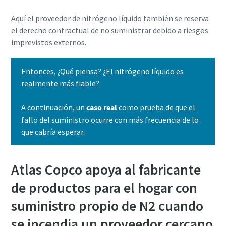
Aquí el proveedor de nitrógeno líquido también se reserva
el derecho contractual de no suministrar debido a riesgos
Aire comprimido y nitrógeno para la industria
imprevistos externos.
de alimentación y bebidas
El sabor, la calidad y la seguridad son la constante en la
Entonces, ¿Qué piensa? ¿El nitrógeno líquido es
industria de alimentación y bebidas, pero hay un
realmente más fiable?
ingrediente fundamental que no se tiene en cuenta: el aire
comprimido. En este libro electrónico nos centraremos en
A continuación, un
caso real
como prueba de que el
las soluciones de aire comprimido y nitrógeno para la
fallo del suministro ocurre con más frecuencia de lo
industria de alimentación y bebidas.
que cabría esperar.
Descargar aquí
Atlas Copco apoya al fabricante
de productos para el hogar con
suministro propio de N2 cuando
se incendia un proveedor cercano