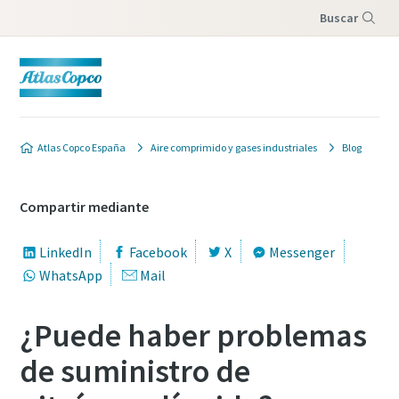
Buscar
Menú
Atlas Copco España
Aire comprimido y gases industriales
Blog
Compartir mediante
LinkedIn
Facebook
X
Messenger
WhatsApp
Mail
¿Puede haber problemas
de suministro de