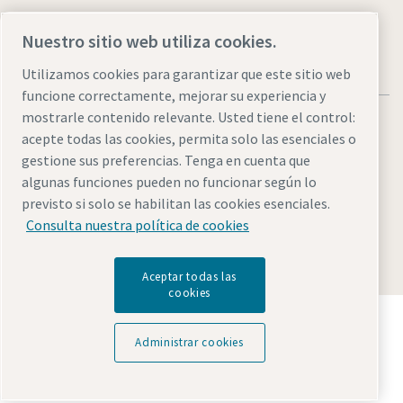
Nuestro sitio web utiliza cookies.
Utilizamos cookies para garantizar que este sitio web
funcione correctamente, mejorar su experiencia y
mostrarle contenido relevante. Usted tiene el control:
acepte todas las cookies, permita solo las esenciales o
gestione sus preferencias. Tenga en cuenta que
algunas funciones pueden no funcionar según lo
Legal & Privacy Notices
Administrar cookies
Accesibilidad
previsto si solo se habilitan las cookies esenciales.
Sitemap
Consulta nuestra política de cookies
© 2026 Atlas Copco AB
Aceptar todas las
cookies
Descubre cómo Atlas Copco Group impulsa la
tecnología que transforma el futuro.
Administrar cookies
Visita la web de Atlas Copco Group
Parte de Atlas Copco Group