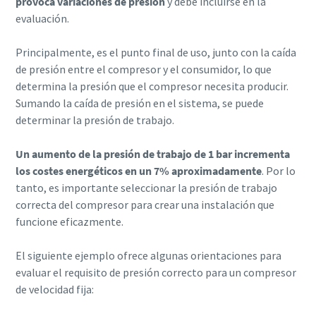
provoca variaciones de presión
y debe incluirse en la
evaluación.
Aire comprimido y nitrógeno para la industria
Principalmente, es el punto final de uso, junto con la caída
de alimentación y bebidas
de presión entre el compresor y el consumidor, lo que
determina la presión que el compresor necesita producir.
El sabor, la calidad y la seguridad son la constante en la
Sumando la caída de presión en el sistema, se puede
industria de alimentación y bebidas, pero hay un
determinar la presión de trabajo.
ingrediente fundamental que no se tiene en cuenta: el aire
comprimido. En este libro electrónico nos centraremos en
Un aumento de la presión de trabajo de 1 bar incrementa
las soluciones de aire comprimido y nitrógeno para la
los costes energéticos en un 7% aproximadamente
. Por lo
industria de alimentación y bebidas.
tanto, es importante seleccionar la presión de trabajo
correcta del compresor para crear una instalación que
Descargar aquí
funcione eficazmente.
El siguiente ejemplo ofrece algunas orientaciones para
evaluar el requisito de presión correcto para un compresor
de velocidad fija: