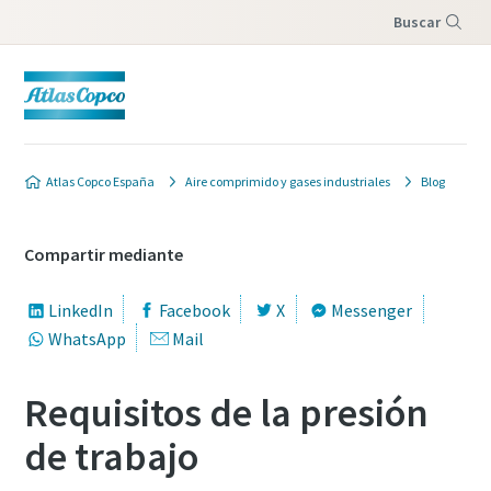
Buscar
Menú
Atlas Copco España
Aire comprimido y gases industriales
Blog
Compartir mediante
LinkedIn
Facebook
X
Messenger
WhatsApp
Mail
Requisitos de la presión
de trabajo