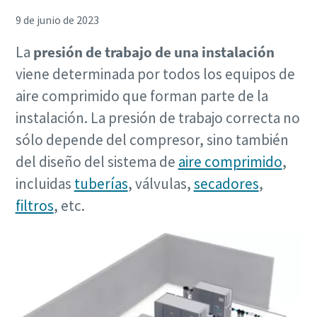
9 de junio de 2023
La
presión de trabajo de una instalación
viene determinada por todos los equipos de
aire comprimido que forman parte de la
instalación. La presión de trabajo correcta no
sólo depende del compresor, sino también
del diseño del sistema de
aire comprimido
,
Soluciones de Optimización de Atlas Copco
incluidas
tuberías
, válvulas,
secadores
,
Una gran parte de su consumo de energía corresponde al
filtros
, etc.
sistema de aire comprimido. El aumento de la eficiencia
energética puede reducir enormemente sus costes,
además de ayudarle a reducir sus emisiones de CO2. A
través de esta guía, los expertos de Atlas Copco le ayudan
a sacar todo el potencial de ahorro a su red de aire
comprimido