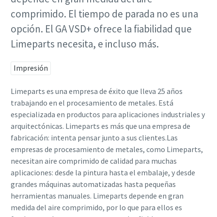
Catálogo de Productos de Atlas Copco
Descargar Guía de Optimización
comprimido. El tiempo de parada no es una
opción. El GA VSD+ ofrece la fiabilidad que
En este libro electrónico presentamos los productos y
servicios de la división de Compresores de Atlas Copco
Limeparts necesita, e incluso más.
Descúbralos aquí
Impresión
Limeparts es una empresa de éxito que lleva 25 años
trabajando en el procesamiento de metales. Está
especializada en productos para aplicaciones industriales y
arquitectónicas. Limeparts es más que una empresa de
fabricación: intenta pensar junto a sus clientes.Las
empresas de procesamiento de metales, como Limeparts,
necesitan aire comprimido de calidad para muchas
aplicaciones: desde la pintura hasta el embalaje, y desde
grandes máquinas automatizadas hasta pequeñas
herramientas manuales. Limeparts depende en gran
medida del aire comprimido, por lo que para ellos es