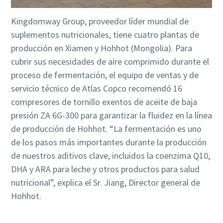
Catálogo de Productos de Atlas Copco
Descargar Guía de Optimización
Kingdomway Group, proveedor líder mundial de
En este libro electrónico presentamos los productos y
suplementos nutricionales, tiene cuatro plantas de
servicios de la división de Compresores de Atlas Copco
producción en Xiamen y Hohhot (Mongolia). Para
cubrir sus necesidades de aire comprimido durante el
Descúbralos aquí
proceso de fermentación, el equipo de ventas y de
servicio técnico de Atlas Copco recomendó 16
compresores de tornillo exentos de aceite de baja
presión ZA 6G-300 para garantizar la fluidez en la línea
de producción de Hohhot. “La fermentación es uno
de los pasos más importantes durante la producción
de nuestros aditivos clave, incluidos la coenzima Q10,
DHA y ARA para leche y otros productos para salud
nutricional”, explica el Sr. Jiang, Director general de
Hohhot.