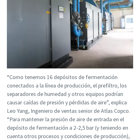
Aire comprimido y nitrógeno para la industria
de alimentación y bebidas
El sabor, la calidad y la seguridad son la constante en la
industria de alimentación y bebidas, pero hay un
ingrediente fundamental que no se tiene en cuenta: el aire
comprimido. En este libro electrónico nos centraremos en
las soluciones de aire comprimido y nitrógeno para la
“Como tenemos 16 depósitos de fermentación
industria de alimentación y bebidas.
conectados a la línea de producción, el prefiltro, los
separadores de humedad y otros equipos podrían
Descargar aquí
causar caídas de presión y pérdidas de aire”, explica
Leo Yang, Ingeniero de ventas senior de Atlas Copco.
“Para mantener la presión de aire de entrada en el
depósito de fermentación a 2-2,5 bar (y teniendo en
cuenta otros procesos y condiciones de producción),