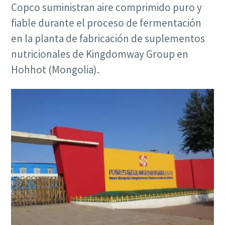
Copco suministran aire comprimido puro y
fiable durante el proceso de fermentación
en la planta de fabricación de suplementos
nutricionales de Kingdomway Group en
Hohhot (Mongolia).
Soluciones de Optimización de Atlas Copco
Una gran parte de su consumo de energía corresponde al
sistema de aire comprimido. El aumento de la eficiencia
energética puede reducir enormemente sus costes,
además de ayudarle a reducir sus emisiones de CO2. A
través de esta guía, los expertos de Atlas Copco le ayudan
a sacar todo el potencial de ahorro a su red de aire
comprimido