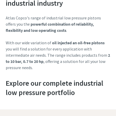
industrial industry
Catálogo de Productos de Atlas Copco
Descargar Guía de Optimización
En este libro electrónico presentamos los productos y
Atlas Copco's range of industrial low pressure pistons
servicios de la división de Compresores de Atlas Copco
offers you the
powerful combination of reliability,
flexibility and low operating costs
.
Descúbralos aquí
With our wide variation of
oil injected an oil-free pistons
you will find a solution for every application with
intermediate air needs. The range includes products from
2
to 10 bar, 0.7 to 20 hp
, offering a solution for all your low
pressure needs.
Explore our complete industrial
low pressure portfolio