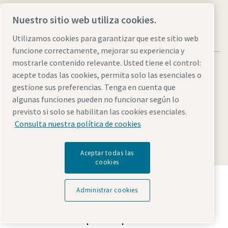
Nuestro sitio web utiliza cookies.
Utilizamos cookies para garantizar que este sitio web
funcione correctamente, mejorar su experiencia y
mostrarle contenido relevante. Usted tiene el control:
acepte todas las cookies, permita solo las esenciales o
gestione sus preferencias. Tenga en cuenta que
algunas funciones pueden no funcionar según lo
Legal & Privacy Notices
Administrar cookies
Accesibilidad
previsto si solo se habilitan las cookies esenciales.
Sitemap
Consulta nuestra política de cookies
© 2026 Atlas Copco AB
Aceptar todas las
cookies
Descubre cómo Atlas Copco Group impulsa la
tecnología que transforma el futuro.
Administrar cookies
Visita la web de Atlas Copco Group
Parte de Atlas Copco Group