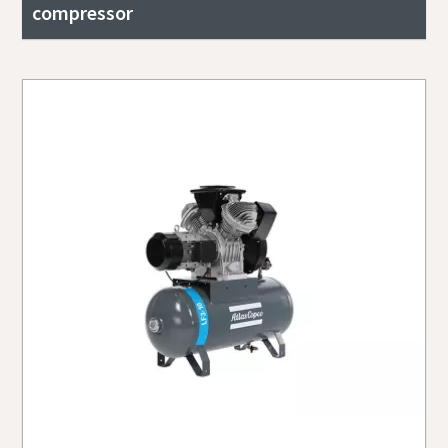
compressor
Aire comprimido y nitrógeno para la industria
de alimentación y bebidas
El sabor, la calidad y la seguridad son la constante en la
industria de alimentación y bebidas, pero hay un
ingrediente fundamental que no se tiene en cuenta: el aire
comprimido. En este libro electrónico nos centraremos en
las soluciones de aire comprimido y nitrógeno para la
industria de alimentación y bebidas.
Descargar aquí