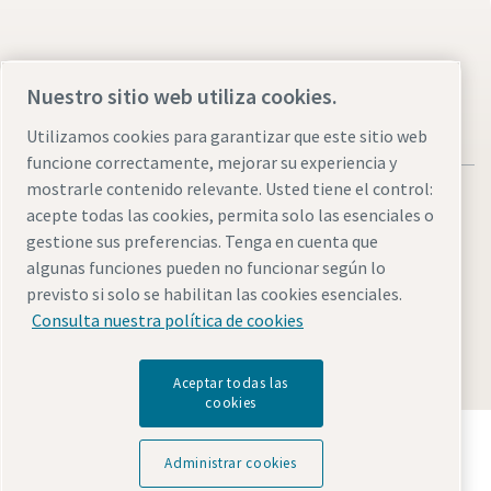
Nuestro sitio web utiliza cookies.
Utilizamos cookies para garantizar que este sitio web
funcione correctamente, mejorar su experiencia y
mostrarle contenido relevante. Usted tiene el control:
acepte todas las cookies, permita solo las esenciales o
gestione sus preferencias. Tenga en cuenta que
algunas funciones pueden no funcionar según lo
Avisos legales y de privacidad
Administrar cookies
previsto si solo se habilitan las cookies esenciales.
Accesibilidad
Mapa del sitio
Consulta nuestra política de cookies
© 2026 Atlas Copco AB
Aceptar todas las
cookies
Descubre cómo Atlas Copco Group impulsa la
tecnología que transforma el futuro.
Administrar cookies
Visita la web de Atlas Copco Group