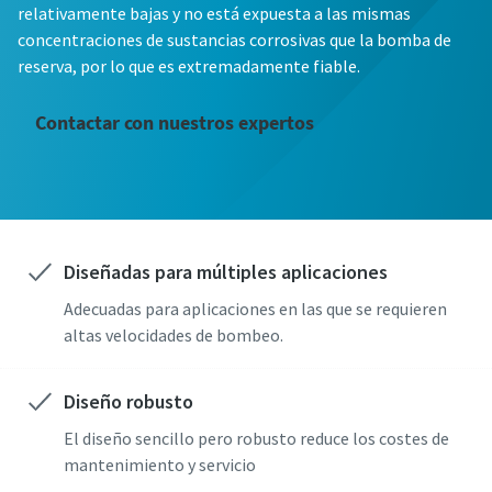
relativamente bajas y no está expuesta a las mismas
concentraciones de sustancias corrosivas que la bomba de
Nombre
Nombre
reserva, por lo que es extremadamente fiable.
Contactar con nuestros expertos
Apellido
Apellido
Email
Email
Diseñadas para múltiples aplicaciones
Teléfono
Teléfono
Adecuadas para aplicaciones en las que se requieren
altas velocidades de bombeo.
Información adicional
Información adicional
Diseño robusto
Empresa
Empresa
El diseño sencillo pero robusto reduce los costes de
mantenimiento y servicio