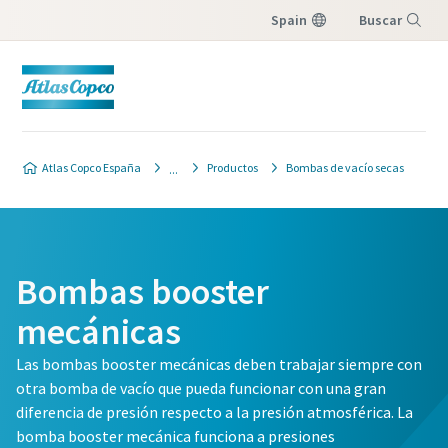
Spain
Buscar
Menú
Contacte con nuestros expertos
Contacte con nuestros expertos
Atlas Copco España
Productos
Bombas de vacío secas
en bombas de vacío
en bombas de vacío
Atlas Copco cuenta con un equipo
Atlas Copco cuenta con un equipo
dedicado que puede asesorarle
dedicado que puede asesorarle
Bombas booster
sobre bombas de vacío y
sobre bombas de vacío y
mecánicas
soluciones de vacío.
soluciones de vacío.
Las bombas booster mecánicas deben trabajar siempre con
Todos los campos marcados con un (*) son
Todos los campos marcados con un (*) son
otra bomba de vacío que pueda funcionar con una gran
obligatorios
obligatorios
diferencia de presión respecto a la presión atmosférica. La
bomba booster mecánica funciona a presiones
Información personal
Información personal