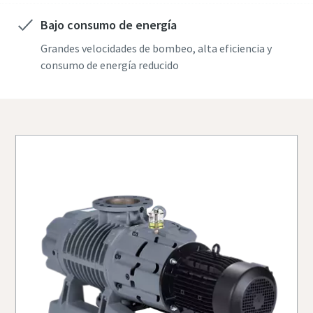
País
País
Bajo consumo de energía
Grandes velocidades de bombeo, alta eficiencia y
consumo de energía reducido
Calle
Calle
Ciudad
Ciudad
Código postal
Código postal
Solicitar
Solicitar
Cualquier pregunta o solicitud
Cualquier pregunta o solicitud