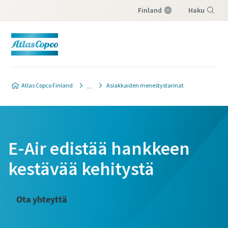
Finland
Haku
Valikko
Atlas Copco Finland
Asiakkaiden menestystarinat
E-Air edistää hankkeen
kestävää kehitystä
Ota yhteyttä