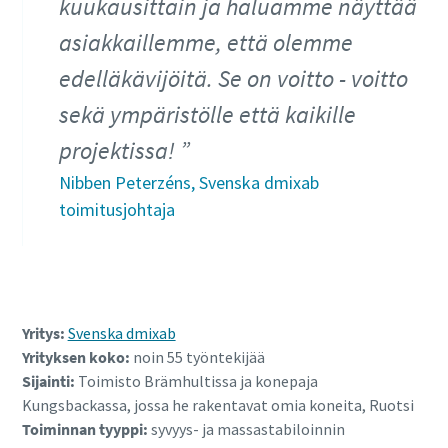
kuukausittain ja haluamme näyttää
asiakkaillemme, että olemme
edelläkävijöitä. Se on voitto - voitto
sekä ympäristölle että kaikille
projektissa!
Nibben Peterzéns, Svenska dmixab
toimitusjohtaja
Yritys:
Svenska dmixab
Yrityksen koko:
noin 55 työntekijää
Sijainti:
Toimisto Brämhultissa ja konepaja
Kungsbackassa, jossa he rakentavat omia koneita, Ruotsi
Toiminnan tyyppi:
syvyys- ja massastabiloinnin