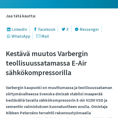
Jaa tätä kautta:
LinkedIn
Facebook
X
Messenger
WhatsApp
Mail
Kestävä muutos Varbergin
teollisuussatamassa E-Air
sähkökompressorilla
Varbergin kaupunki on muuttumassa ja teollisuussataman
siirtymävaiheessa Svenska dmixab stabiloi maaperää
kestävällä tavalla sähkökompressorin E-Air H250 VSD ja
sementin valmistuksen kuonatuotteen avulla. Omistaja
Nibben Peterzéns tervehtii rakennustyömaalla