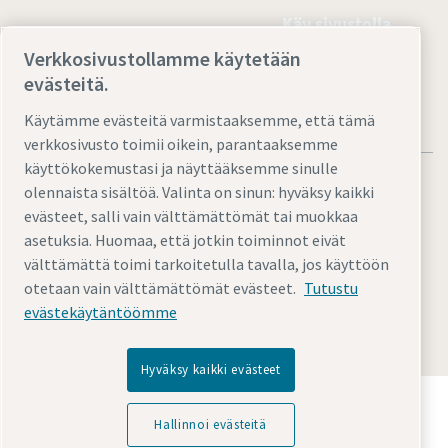
Käy sivustolla
Verkkosivustollamme käytetään
evästeitä.
Käytämme evästeitä varmistaaksemme, että tämä
verkkosivusto toimii oikein, parantaaksemme
käyttökokemustasi ja näyttääksemme sinulle
olennaista sisältöä. Valinta on sinun: hyväksy kaikki
evästeet, salli vain välttämättömät tai muokkaa
asetuksia. Huomaa, että jotkin toiminnot eivät
Oikeudelliset ja tietosuojaa koskevat ilmoitukset
välttämättä toimi tarkoitetulla tavalla, jos käyttöön
Hallinnoi evästeitä
Saavutettavuus
Sivustokartta
otetaan vain välttämättömät evästeet.
Tutustu
evästekäytäntöömme
© 2026 Atlas Copco
Hyväksy kaikki evästeet
Tutustu, miten Atlas Copco Group mahdollistaa
teknologian, joka muuttaa tulevaisuuden.
Hallinnoi evästeitä
Vieraile Atlas Copco Groupin verkkosivustolla