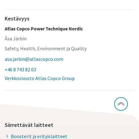
Kestävyys
Atlas Copco Power Technique Nordic
Åsa Järbin
Safety, Health, Environment ja Quality
asa.jarbin@atlascopco.com
+46 8 743 82 03
Verkkosivusto Atlas Copco Group
Siirrettävät laitteet
Boosterit ja erityislaitteet