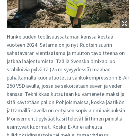
Hanke uuden teollisuussataman kanssa kestää
vuoteen 2024. Satama on jo nyt Ruotsin suurin
sahatavaran vientisatama ja muuton tavoitteena on
jatkaa laajentumista. Täällä Svenska dmixab luo
stabiloivia pylväitä (25 m syvyydessä) maahan
puhaltamalla kuonatuotetta sähkökompressorin E-Air
250 VSD avulla, jossa se sekoitetaan saven ja veden
kanssa. Tekniikkaa kutsutaan kuivamenetelmäksi ja
sitä käytetään paljon Pohjoismaissa, koska jäätikön
jättämällä savella on erityisen sopivia ominaisuuksia.
Monisementtipylväät käsittelevät liittimen pinnalla
esiintyvät kuormat. Koska E-Air ei aiheuta
hiilidioksidipäästöjä tai melua, tämä yhdessä