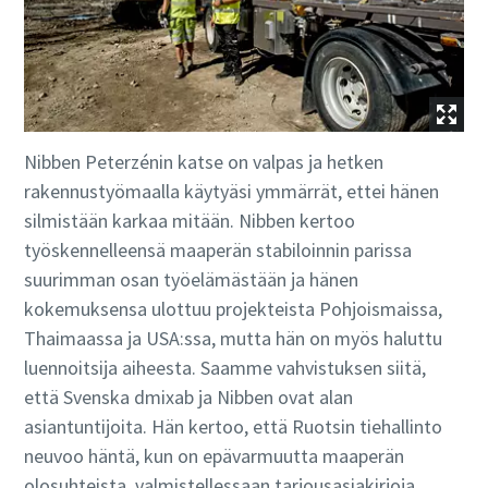
Nibben Peterzénin katse on valpas ja hetken
rakennustyömaalla käytyäsi ymmärrät, ettei hänen
silmistään karkaa mitään. Nibben kertoo
työskennelleensä maaperän stabiloinnin parissa
suurimman osan työelämästään ja hänen
kokemuksensa ulottuu projekteista Pohjoismaissa,
Thaimaassa ja USA:ssa, mutta hän on myös haluttu
luennoitsija aiheesta. Saamme vahvistuksen siitä,
että Svenska dmixab ja Nibben ovat alan
asiantuntijoita. Hän kertoo, että Ruotsin tiehallinto
neuvoo häntä, kun on epävarmuutta maaperän
olosuhteista, valmistellessaan tarjousasiakirjoja.