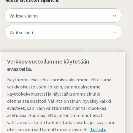
Käy sivustolla
Verkkosivustollamme käytetään
evästeitä.
Käytämme evästeitä varmistaaksemme, että tämä
verkkosivusto toimii oikein, parantaaksemme
käyttökokemustasi ja näyttääksemme sinulle
olennaista sisältöä. Valinta on sinun: hyväksy kaikki
evästeet, salli vain välttämättömät tai muokkaa
asetuksia. Huomaa, että jotkin toiminnot eivät
Oikeudelliset ja tietosuojaa koskevat ilmoitukset
välttämättä toimi tarkoitetulla tavalla, jos käyttöön
Hallinnoi evästeitä
Saavutettavuus
Sivustokartta
otetaan vain välttämättömät evästeet.
Tutustu