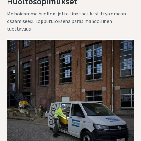
Huoltosopimukset
Me hoidamme huollon, jotta sinä saat keskittyä omaan
osaamiseesi. Lopputuloksena paras mahdollinen
tuottavuus.