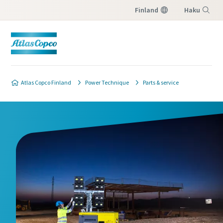
Finland
Haku
Valikko
Atlas Copco Finland
Power Technique
Parts & service