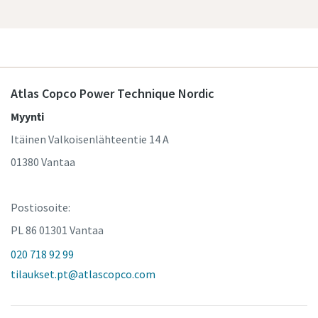
Atlas Copco Power Technique Nordic
Myynti
Itäinen Valkoisenlähteentie 14 A
01380 Vantaa
Postiosoite:
PL 86 01301 Vantaa
020 718 92 99
tilaukset.pt@atlascopco.com