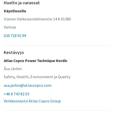
Huolto ja varaosat
Käyntiosoite
Itäinen Valkoisenlähteentie 14 A 01380
Vantaa
020 718 92 99
Kestävyys
Atlas Copco Power Technique Nordic
Åsa Järbin
Safety, Health, Environment ja Quality
asa.jarbin@atlascopco.com
+46 8 743 82 03
Verkkosivusto Atlas Copco Group