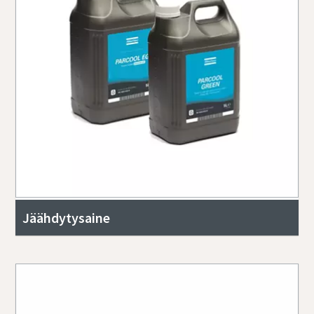
Jäähdytysaine