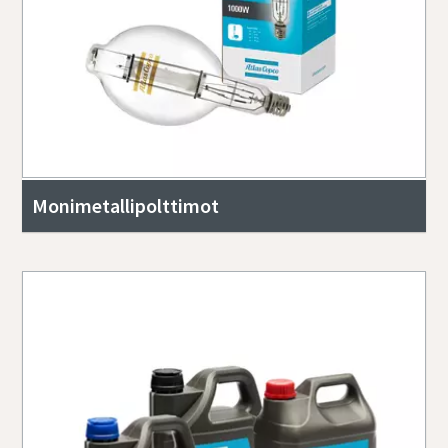
Monimetallipolttimot