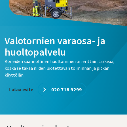
Valotornien varaosa- ja
huoltopalvelu
Koneiden säännöllinen huoltaminen on erittäin tärkeää,
koska se takaa niiden luotettavan toiminnan ja pitkän
käyttöiän
Lataa esite
020 718 9299