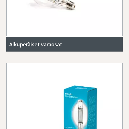
Alkuperäiset varaosat