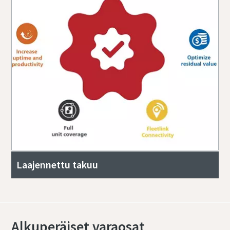
Laajennettu takuu
Alkuperäiset varaosat