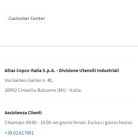
Customer Center
Hai bisogno di effettuare la taratura?
Garantite la qualità e riducete i difetti grazie alla taratura
degli strumenti accreditata per la garanzia di qualità.​
Momentum Talks
Ottieni subito la taratura corretta degli utensili!
Scopri discussioni stimolanti e coinvolgenti su Atlas
Atlas Copco Italia S.p.A. - Divisione Utensili Industriali
Copco
Via Galileo Galilei n. 40,
20092 Cinisello Balsamo (MI) - Italia
Guarda
Scoprite tutti i nostri settori
Assistenza Clienti
Documentazione e risorse
Chiamaci: 09:00 - 16:00 nei giorni feriali. Esclusi i giorni festivi.
Mostra tutto
+39 02 617991