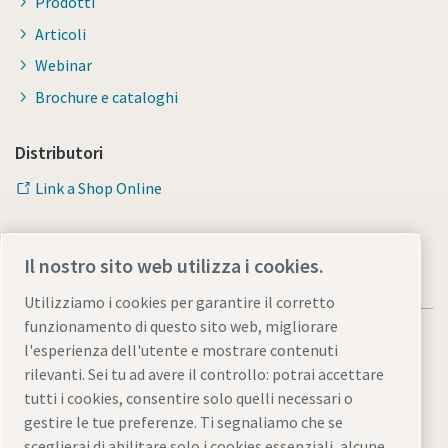
Prodotti
Articoli
Webinar
Brochure e cataloghi
Distributori
Link a Shop Online
Il nostro sito web utilizza i cookies.
Utilizziamo i cookies per garantire il corretto
funzionamento di questo sito web, migliorare
l'esperienza dell'utente e mostrare contenuti
rilevanti. Sei tu ad avere il controllo: potrai accettare
tutti i cookies, consentire solo quelli necessari o
Note legali e informativa sulla privacy
gestire le tue preferenze. Ti segnaliamo che se
Gestione preferenze cookies
Accessibilità
Mappa del sito
sceglierai di abilitare solo i cookies essenziali, alcune