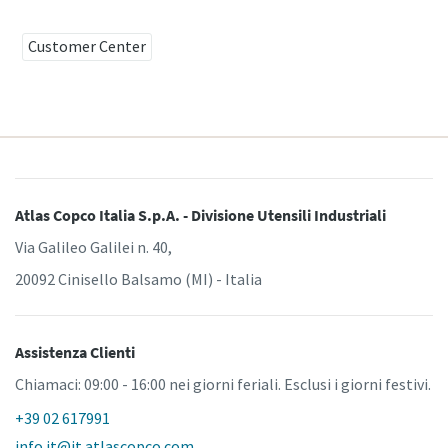
Customer Center
Hai bisogno di effettuare la taratura?
Garantite la qualità e riducete i difetti grazie alla taratura
degli strumenti accreditata per la garanzia di qualità.​
Momentum Talks
Ottieni subito la taratura corretta degli utensili!
Atlas Copco Italia S.p.A. - Divisione Utensili Industriali
Scopri discussioni stimolanti e coinvolgenti su Atlas
Copco
Via Galileo Galilei n. 40,
20092 Cinisello Balsamo (MI) - Italia
Guarda
Scoprite tutti i nostri settori
Assistenza Clienti
Chiamaci: 09:00 - 16:00 nei giorni feriali. Esclusi i giorni festivi.
Documentazione e risorse
Mostra tutto
+39 02 617991
info.it@it.atlascopco.com