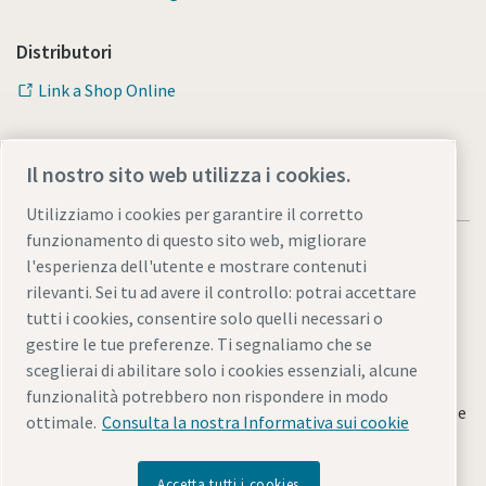
Distributori
Link a Shop Online
Il nostro sito web utilizza i cookies.
Utilizziamo i cookies per garantire il corretto
funzionamento di questo sito web, migliorare
l'esperienza dell'utente e mostrare contenuti
rilevanti. Sei tu ad avere il controllo: potrai accettare
tutti i cookies, consentire solo quelli necessari o
Note legali e informativa sulla privacy
gestire le tue preferenze. Ti segnaliamo che se
Gestione preferenze cookies
Accessibilità
Mappa del sito
sceglierai di abilitare solo i cookies essenziali, alcune
funzionalità potrebbero non rispondere in modo
© 2026 Atlas Copco Italia S.r.l - Divisione Utensili Industriali e
ottimale.
Consulta la nostra Informativa sui cookie
Sistemi di Assemblaggio
Accetta tutti i cookies