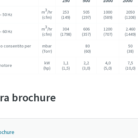
250
500
1000
2000
3
m
/hr
253
505
1000
2050
– 50 Hz
(cfm)
(149)
(297)
(589)
(1208)
3
m
/hr
304
606
1200
2.460
– 60 Hz
(cfm)
(1798)
(357)
(707)
(1449)
mo consentito per
mbar
80
50
(Torr)
(60)
(38)
kW
1,1
2,2
4,0
7,5
motore
(hp)
(1,5)
(3,0)
(5,0)
(10,0)
tra brochure
ochure