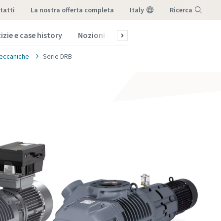
tatti
la nostra offerta completa
Italy
Ricerca
izie e case history
Nozioni fondamentali sul vuoto
Blog
Menu
eccaniche
Serie DRB
consigli
consigli