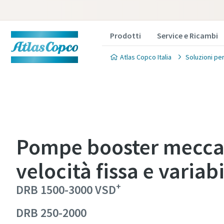
Prodotti
Service e Ricambi
Atlas Copco Italia
Soluzioni per
Pompe booster mecca
Contatta
Contatta
velocità fissa e variab
Atlas Co
Atlas Co
+
DRB 1500-3000 VSD
sulle po
sulle po
DRB 250-2000