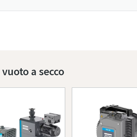
Per saperne di più sulla serie DRB, contattaci
r vuoto a secco