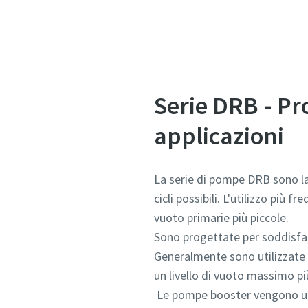
Invia
Invia
Verif
Verif
Serie DRB - Pr
applicazioni
La serie di pompe DRB sono la 
cicli possibili. L'utilizzo pi
vuoto primarie più piccole.
Sono progettate per soddisfare
Generalmente sono utilizzate 
un livello di vuoto massimo pi
Le pompe booster vengono uti