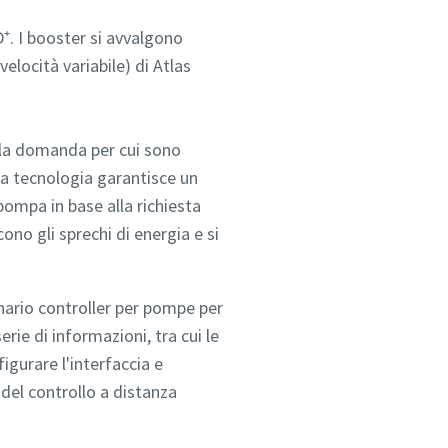
⁺. I booster si avvalgono
elocità variabile) di Atlas
ella domanda per cui sono
sta tecnologia garantisce un
ompa in base alla richiesta
i
i
no gli sprechi di energia e si
nario controller per pompe per
ie di informazioni, tra cui le
figurare l'interfaccia e
 del controllo a distanza