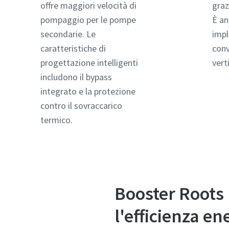
offre maggiori velocità di
graz
pompaggio per le pompe
È an
Paese
Paese
secondarie. Le
impl
caratteristiche di
conv
progettazione intelligenti
vert
Via
Via
includono il bypass
integrato e la protezione
contro il sovraccarico
Città
Città
termico.
CAP
CAP
Richiesta
Richiesta
Booster Root
Eventual
Eventual
l'efficienza en