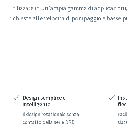
Tutti i cam
Tutti i cam
Utilizzate in un'ampia gamma di applicazion
Dati pers
Dati pers
richieste alte velocità di pompaggio e basse p
Nome
Nome
Contatta i nostri esperti
Cogno
Cogno
E-mail
E-mail
Telefon
Telefon
Design semplice e
Inst
intelligente
fles
Ulteriori
Ulteriori
Il design rotazionale senza
Faci
contatto della serie DRB
sist
Azienda
Azienda