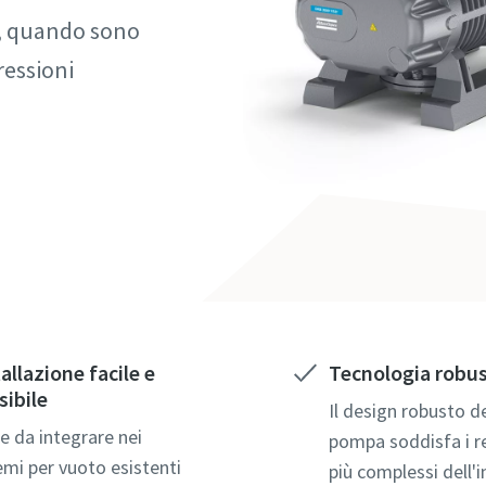
pi contrassegnati con (*) sono obbligatori
pi contrassegnati con (*) sono obbligatori
i, quando sono
onali
onali
ressioni
me
me
o
o
allazione facile e
Tecnologia robu
sibile
 informazioni
 informazioni
Il design robusto de
le da integrare nei
pompa soddisfa i re
emi per vuoto esistenti
più complessi dell'i