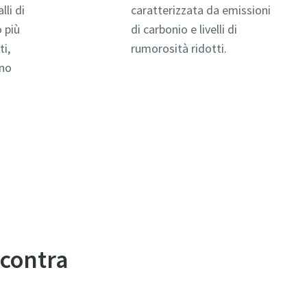
lli di
caratterizzata da emissioni
 più
di carbonio e livelli di
ti,
rumorosità ridotti.
ono
ncontra