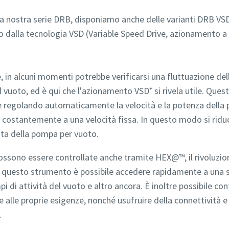
la nostra serie DRB, disponiamo anche delle varianti DRB VSD
to dalla tecnologia VSD (Variable Speed Drive, azionamento a v
e, in alcuni momenti potrebbe verificarsi una fluttuazione d
l vuoto, ed è qui che l'azionamento VSD⁺ si rivela utile. Que
 regolando automaticamente la velocità e la potenza della p
L'invio di questa richiesta consentirà ad Atlas Copco di contattart
L'invio di questa richiesta consentirà ad Atlas Copco di contattart
 costantemente a una velocità fissa. In questo modo si riduco
utilizzando i dati raccolti. Per ulteriori informazioni, è possibile
utilizzando i dati raccolti. Per ulteriori informazioni, è possibile
ta della pompa per vuoto.
consultare la nostra informativa sulla privacy.
consultare la nostra informativa sulla privacy.
ossono essere controllate anche tramite HEX@™, il rivoluzio
Ho letto e accettato l'informativa sulla privacy
Ho letto e accettato l'informativa sulla privacy
 questo strumento è possibile accedere rapidamente a una ser
Accetto di ricevere notifiche su nuovi prodotti, eventi e
Accetto di ricevere notifiche su nuovi prodotti, eventi e
i di attività del vuoto e altro ancora. È inoltre possibile con
promozioni speciali da Atlas Copco Vacuum.
promozioni speciali da Atlas Copco Vacuum.
e alle proprie esigenze, nonché usufruire della connettività e
.