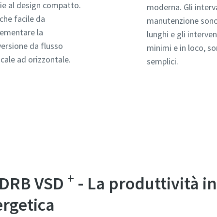
ie al design compatto.
moderna. Gli interva
che facile da
manutenzione sono
ementare la
lunghi e gli interven
ersione da flusso
minimi e in loco, s
icale ad orizzontale.
semplici.
+
s DRB VSD
- La produttività i
i domande o richieste
i domande o richieste
ergetica