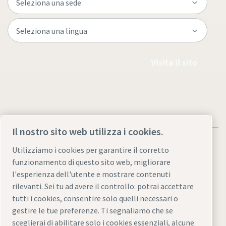
Visita il sito
Il nostro sito web utilizza i cookies.
Utilizziamo i cookies per garantire il corretto
funzionamento di questo sito web, migliorare
l'esperienza dell'utente e mostrare contenuti
Note legali e informativa sulla privacy
rilevanti. Sei tu ad avere il controllo: potrai accettare
Gestione preferenze cookies
Accessibilità
Mappa del sito
tutti i cookies, consentire solo quelli necessari o
gestire le tue preferenze. Ti segnaliamo che se
© 2026 Atlas Copco AB
sceglierai di abilitare solo i cookies essenziali, alcune