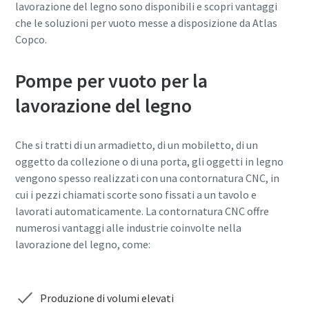
lavorazione del legno sono disponibili e scopri vantaggi
che le soluzioni per vuoto messe a disposizione da Atlas
Copco.
Pompe per vuoto per la
L'invio di questa richiesta
L'invio di questa richiesta
L'invio di questa richiesta
L'invio di questa richiesta
consentirà ad Atlas Copco di
consentirà ad Atlas Copco di
consentirà ad Atlas Copco di
consentirà ad Atlas Copco di
lavorazione del legno
contattarti utilizzando i dati
contattarti utilizzando i dati
contattarti utilizzando i dati
contattarti utilizzando i dati
raccolti. Per ulteriori
raccolti. Per ulteriori
raccolti. Per ulteriori
raccolti. Per ulteriori
Che si tratti di un armadietto, di un mobiletto, di un
informazioni, è possibile
informazioni, è possibile
informazioni, è possibile
informazioni, è possibile
oggetto da collezione o di una porta, gli oggetti in legno
consultare la nostra informativa
consultare la nostra informativa
consultare la nostra informativa
consultare la nostra informativa
vengono spesso realizzati con una contornatura CNC, in
sulla privacy.
sulla privacy.
sulla privacy.
sulla privacy.
cui i pezzi chiamati scorte sono fissati a un tavolo e
Ho letto e accettato
Ho letto e accettato
Ho letto e accettato
Ho letto e accettato
lavorati automaticamente. La contornatura CNC offre
l'informativa sulla privacy
l'informativa sulla privacy
l'informativa sulla privacy
l'informativa sulla privacy
numerosi vantaggi alle industrie coinvolte nella
lavorazione del legno, come:
Accetto di ricevere notifiche
Accetto di ricevere notifiche
Accetto di ricevere notifiche
Accetto di ricevere notifiche
su nuovi prodotti, eventi e
su nuovi prodotti, eventi e
su nuovi prodotti, eventi e
su nuovi prodotti, eventi e
promozioni speciali da Atlas
promozioni speciali da Atlas
promozioni speciali da Atlas
promozioni speciali da Atlas
Produzione di volumi elevati
Copco Vacuum.
Copco Vacuum.
Copco Vacuum.
Copco Vacuum.