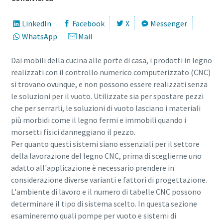
Paese
Paese
Paese
Paese
LinkedIn
Facebook
X
Messenger
WhatsApp
Mail
Via
Via
Via
Via
Dai mobili della cucina alle porte di casa, i prodotti in legno
realizzati con il controllo numerico computerizzato (CNC)
Città
Città
Città
Città
si trovano ovunque, e non possono essere realizzati senza
le soluzioni per il vuoto. Utilizzate sia per spostare pezzi
che per serrarli, le soluzioni di vuoto lasciano i materiali
più morbidi come il legno fermi e immobili quando i
CAP
CAP
CAP
CAP
morsetti fisici danneggiano il pezzo.
Per quanto questi sistemi siano essenziali per il settore
Richiesta
Richiesta
Richiesta
Richiesta
della lavorazione del legno CNC, prima di sceglierne uno
adatto all'applicazione è necessario prendere in
Eventuali domande o richieste
Eventuali domande o richieste
Eventuali domande o richieste
Eventuali domande o richieste
considerazione diverse varianti e fattori di progettazione.
L'ambiente di lavoro e il numero di tabelle CNC possono
determinare il tipo di sistema scelto. In questa sezione
esamineremo quali pompe per vuoto e sistemi di