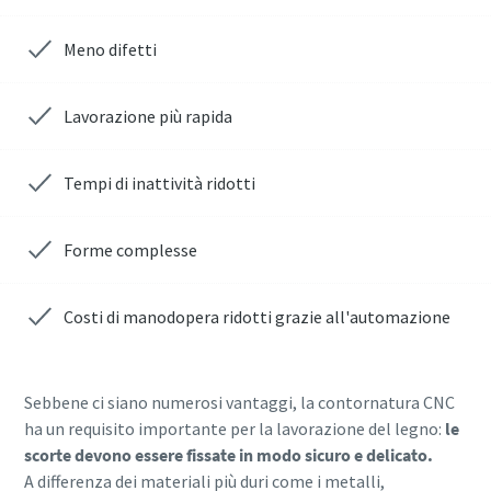
Meno difetti
Invia
Invia
Invia
Invia
Lavorazione più rapida
Verifica Anti-Robot
Verifica Anti-Robot
Verifica Anti-Robot
Verifica Anti-Robot
Clicca per iniziare
Clicca per iniziare
Clicca per iniziare
Clicca per iniziare
Tempi di inattività ridotti
Friendly
Friendly
Friendly
Friendly
Captcha ⇗
Captcha ⇗
Captcha ⇗
Captcha ⇗
Forme complesse
Costi di manodopera ridotti grazie all'automazione
Sebbene ci siano numerosi vantaggi, la contornatura CNC
ha un requisito importante per la lavorazione del legno:
le
scorte devono essere fissate in modo sicuro e delicato.
A differenza dei materiali più duri come i metalli,