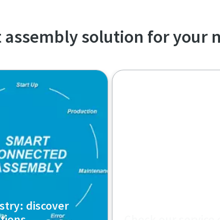
t assembly solution for your 
stry: discover
tions
Check our service 