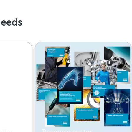
needs
offer
Resource center