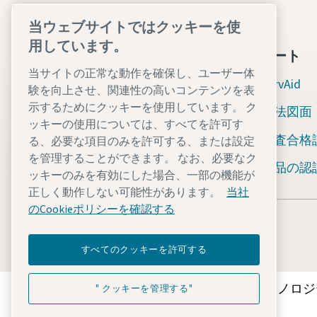
当ウェブサイトではクッキーを使
用しています。
当社について
サポート
当サイトの正常な動作を確保し、ユーザー体
アトラスコプコグループ
ServAid
験を向上させ、関連性の高いコンテンツを表
示するためにクッキーを使用しています。 ク
産業技術事業本部
寸法図面
ッキーの使用については、すべてを許可す
産業
検査合格
る、必要な項目のみを許可する、または設定
を管理することができます。 なお、必要なク
採用
製品の認
ッキーのみを有効にした場合、一部の機能が
正しく動作しない可能性があります。
当社
のCookieポリシーを確認する
すべてのクッキーを許可する
アトラスコプコグループが未来を変えるテクノロジ
" クッキーを管理する"
アトラスコプコグループの一員