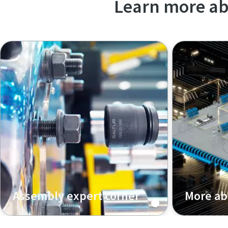
Learn more ab
Assembly expert corner
More ab