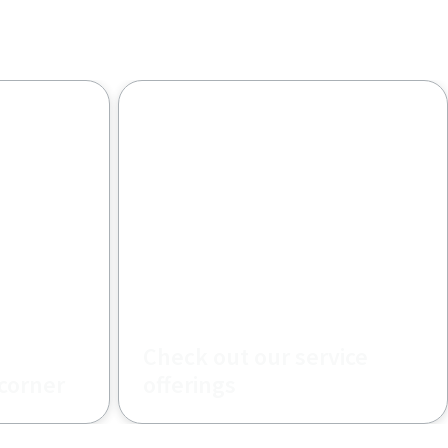
Check out our service
corner
offerings
Get the most out of your industrial