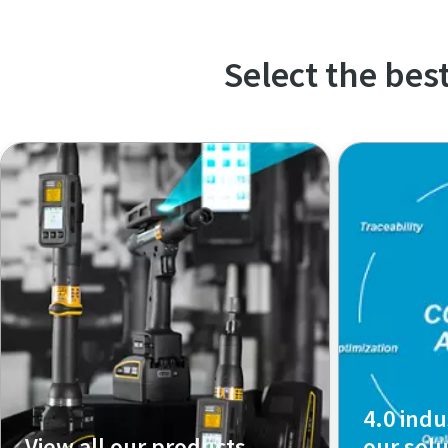
Select the bes
4.0 indu
View all our products
our solu