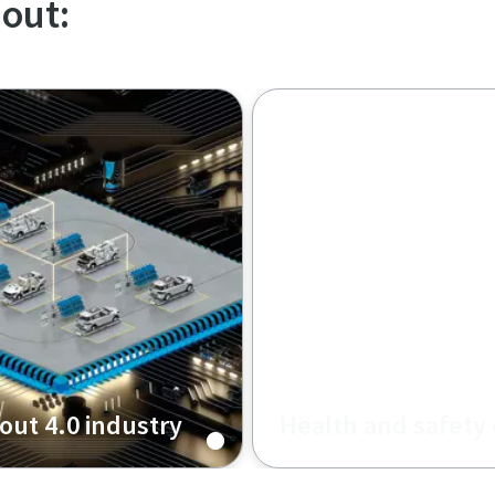
out:
out 4.0 industry
Health and safety 