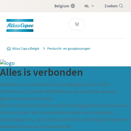
Belgium
NL
Zoeken
FR
Menu
Atlas Copco België
Perslucht- en gasoplossingen
Alles is verbonden
Gebruikt u uw waardevolle machinegegevens ten volle?
Verbonden zijn kan de efficiëntie van uw productie naar een
geheel nieuw niveau tillen.
Binnen Industry 4.0 geven machines diepgaande informatie over
hun prestaties. Van losstaande eenheden met individuele
opvolgingseisen, zijn ze geëvolueerd tot volledig geïntegreerde
bouwstenen van uw slimme fabriek.