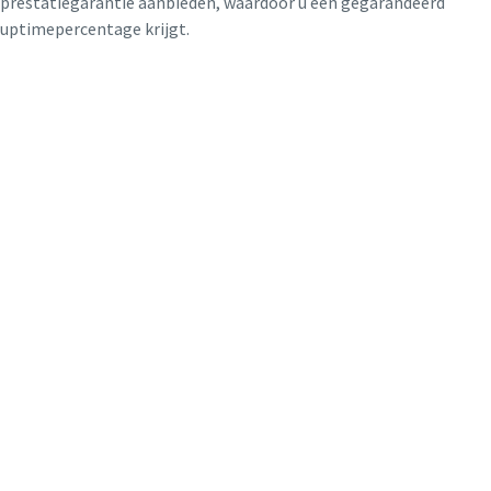
prestatiegarantie aanbieden, waardoor u een gegarandeerd
uptimepercentage krijgt.