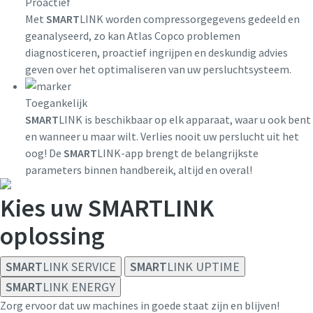
Proactief
Met
SMART
LINK worden compressorgegevens gedeeld en
geanalyseerd, zo kan Atlas Copco problemen
diagnosticeren, proactief ingrijpen en deskundig advies
geven over het optimaliseren van uw persluchtsysteem.
Toegankelijk
SMART
LINK is beschikbaar op elk apparaat, waar u ook bent
en wanneer u maar wilt. Verlies nooit uw perslucht uit het
oog! De
SMART
LINK-app brengt de belangrijkste
parameters binnen handbereik, altijd en overal!
Kies uw
SMART
LINK
oplossing
SMART
LINK SERVICE
SMART
LINK UPTIME
SMART
LINK ENERGY
Zorg ervoor dat uw machines in goede staat zijn en blijven!