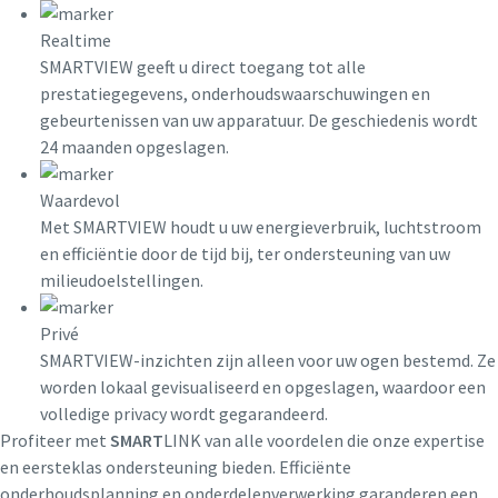
Realtime
SMARTVIEW geeft u direct toegang tot alle
prestatiegegevens, onderhoudswaarschuwingen en
gebeurtenissen van uw apparatuur. De geschiedenis wordt
24 maanden opgeslagen.
GA FLX Dual Compressor
Waardevol
Met SMARTVIEW houdt u uw energieverbruik, luchtstroom
De GA FLX, de eerste compressor met twee toerentallen,
en efficiëntie door de tijd bij, ter ondersteuning van uw
is de perfecte oplossing als u op zoek bent naar
milieudoelstellingen.
energiebesparing voor compressoren, maar nog niet klaar
bent voor een variabele toerentalaandrijving.
Privé
SMARTVIEW-inzichten zijn alleen voor uw ogen bestemd. Ze
Ontdek het zelf
worden lokaal gevisualiseerd en opgeslagen, waardoor een
volledige privacy wordt gegarandeerd.
Profiteer met
SMART
LINK van alle voordelen die onze expertise
en eersteklas ondersteuning bieden. Efficiënte
onderhoudsplanning en onderdelenverwerking garanderen een