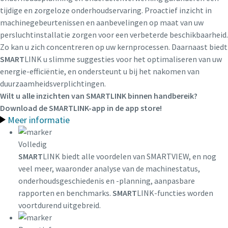
tijdige en zorgeloze onderhoudservaring. Proactief inzicht in
machinegebeurtenissen en aanbevelingen op maat van uw
persluchtinstallatie zorgen voor een verbeterde beschikbaarheid.
Zo kan u zich concentreren op uw kernprocessen. Daarnaast biedt
SMART
LINK u slimme suggesties voor het optimaliseren van uw
energie-efficiëntie, en ondersteunt u bij het nakomen van
duurzaamheidsverplichtingen.
Wilt u alle inzichten van
SMART
LINK binnen handbereik?
Download de
SMART
LINK-app in de app store!
Meer informatie
Volledig
Alles wat u moet weten over uw pneumatische
SMART
LINK biedt alle voordelen van SMARTVIEW, en nog
transportproces
veel meer, waaronder analyse van de machinestatus,
onderhoudsgeschiedenis en -planning, aanpasbare
Ontdek hoe u een efficiënter pneumatisch
rapporten en benchmarks.
SMART
LINK-functies worden
transportproces kunt creëren.
voortdurend uitgebreid.
Ontdek het zelf