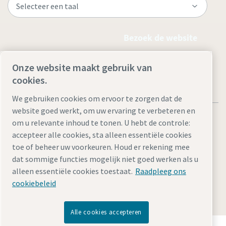
Bezoek de website
Onze website maakt gebruik van
cookies.
We gebruiken cookies om ervoor te zorgen dat de
website goed werkt, om uw ervaring te verbeteren en
om u relevante inhoud te tonen. U hebt de controle:
accepteer alle cookies, sta alleen essentiële cookies
toe of beheer uw voorkeuren. Houd er rekening mee
Juridische kennisgevingen en privacyverklaringen
dat sommige functies mogelijk niet goed werken als u
Cookie-instellingen beheren
Toegankelijkheid
Sitemap
alleen essentiële cookies toestaat.
Raadpleeg ons
cookiebeleid
© 2026 Atlas Copco
Alle cookies accepteren