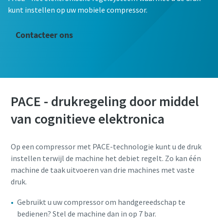
kunt instellen op uw mobiele compressor.
E-mail
Contacteer ons
Telefoon
Aanvullende informatie
PACE - drukregeling door middel
Bedrijf
van cognitieve elektronica
Land
Op een compressor met PACE-technologie kunt u de druk
instellen terwijl de machine het debiet regelt. Zo kan één
machine de taak uitvoeren van drie machines met vaste
Postcode
druk.
Gebruikt u uw compressor om handgereedschap te
Aanvragen
bedienen? Stel de machine dan in op 7 bar.