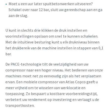
Moet u een uur later spuitbetonwerken uitvoeren?
Vraag of verzoek
Schakel over naar 12 bar, sluit uw gereedschap aan en ga
aan de slag.
U kunt in slechts drie klikken de druk instellen en
voorinstellingen opslaan om snel te kunnen schakelen.
Met de intuïtieve besturing kunt u elk drukniveau binnen
Geniet van extra kracht
het drukbereik van de machine instellen in stappen van 0,1
Koop een mobiele compressor en ontvang één of twee
bar.
Als u deze aanvraag verzendt, kan
gratis tools
De PACE-technologie tilt de veelzijdigheid van uw
Atlas Copco contact met u opnemen
compressor naar een hoger niveau. Het bedienen van onze
op basis van de doorgegeven
Ontdek meer
machines moet net zo eenvoudig zijn als het verplaatsen
informatie. Raadpleeg voor meer
ervan. Een mobiele compressor van Atlas Copco geeft u
informatie ons privacybeleid.
meer vrijheid om te wisselen van werklocatie en
Ik heb het privacybeleid gelezen
toepassing. Zo bespaart u kostbare voorbereidingstijd,
en goedgekeurd
verbetert uw rendement op investering en verlaagt u de
transportkosten.