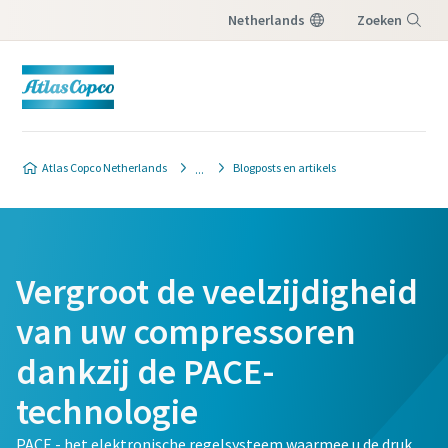
Netherlands
Zoeken
Menu
Klantverzoek
Atlas Copco Netherlands
Blogposts en artikels
Alle velden gemarkeerd met een (*) moeten
worden ingevuld
Persoonlijke informatie
Vergroot de veelzijdigheid
van uw compressoren
Voornaam
dankzij de PACE-
Achternaam
technologie
PACE - het elektronische regelsysteem waarmee u de druk