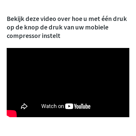
Verzenden
Bekijk deze video over hoe u met één druk
op de knop de druk van uw mobiele
Anti-robotverificatie
Klik om te starten
compressor instelt
Friendly
Captcha ⇗