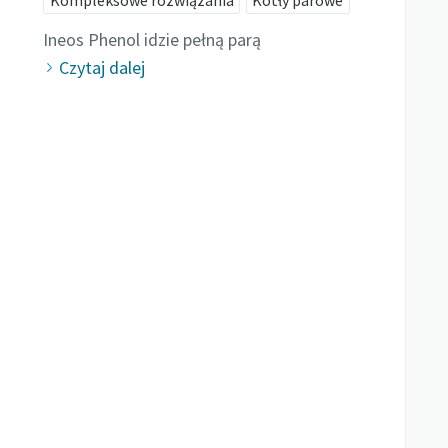
Kompleksowe rozwiązania
Kotły parowe
Ineos Phenol idzie pełną parą
Czytaj dalej