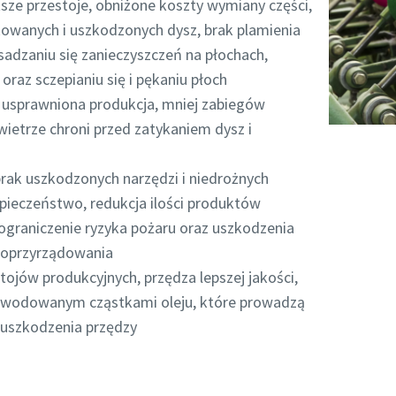
tsze przestoje, obniżone koszty wymiany części,
kowanych i uszkodzonych dysz, brak plamienia
adzaniu się zanieczyszczeń na płochach,
 oraz sczepianiu się i pękaniu płoch
: usprawniona produkcja, mniej zabiegów
ietrze chroni przed zatykaniem dysz i
brak uszkodzonych narzędzi i niedrożnych
pieczeństwo, redukcja ilości produktów
ograniczenie ryzyka pożaru oraz uszkodzenia
 oprzyrządowania
stojów produkcyjnych, przędza lepszej jakości,
wodowanym cząstkami oleju, które prowadzą
 uszkodzenia przędzy