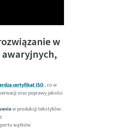
 rozwiązanie w
i awaryjnych,
rdza certyfikat ISO
, co w
serwacji oraz poprawy jakości
wania
w produkcji tekstyliów:
z
nsportu wątków