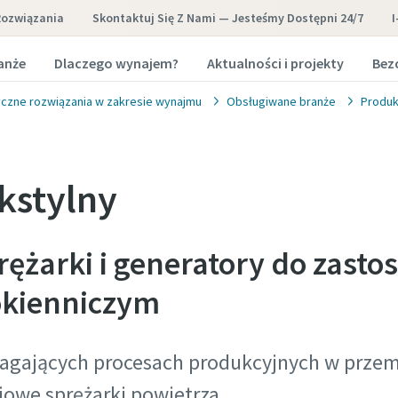
Rozwiązania
Skontaktuj Się Z Nami — Jesteśmy Dostępni 24/7
I
anże
Dlaczego wynajem?
Aktualności i projekty
Bez
yczne rozwiązania w zakresie wynajmu
Obsługiwane branże
Produk
kstylny
rężarki i generatory do zast
ókienniczym
agających procesach produkcyjnych w prze
owe sprężarki powietrza.