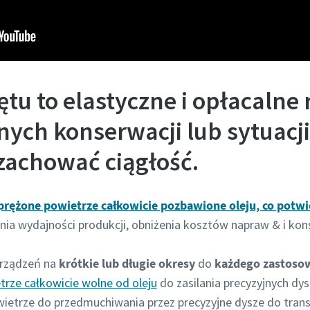
tu to elastyczne i opłacalne
nych konserwacji lub sytuacj
zachować ciągłość.
prężone powietrze całkowicie pozbawione oleju, co potwie
nia wydajności produkcji, obniżenia kosztów napraw & i kon
urządzeń na
krótkie lub długie okresy
do
każdego zastoso
trze całkowicie wolne od oleju
do zasilania precyzyjnych dys
owietrze do przedmuchiwania przez precyzyjne dysze do tra