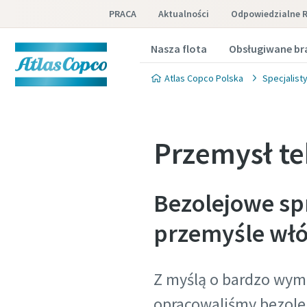
PRACA
Aktualności
Odpowiedzialne 
Nasza flota
Obsługiwane br
Atlas Copco Polska
Specjalist
Przemysł te
Bezolejowe sp
przemyśle wł
Z myślą o bardzo wym
opracowaliśmy bezolej