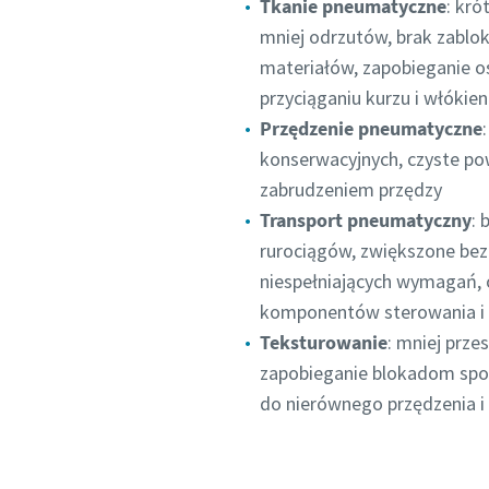
Tkanie pneumatyczne
: kró
mniej odrzutów, brak zablo
materiałów, zapobieganie os
przyciąganiu kurzu i włókien
Przędzenie pneumatyczne
konserwacyjnych, czyste pow
zabrudzeniem przędzy
Transport pneumatyczny
: 
rurociągów, zwiększone bez
niespełniających wymagań, 
komponentów sterowania i
Teksturowanie
: mniej prze
zapobieganie blokadom spo
do nierównego przędzenia i