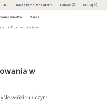
-RENT
nasza kompletna oferta
Poland
Szukaj
cenna wiedza
O nas
Menu
cja
Przemysł tekstylny
osowania w
myśle włókienniczym