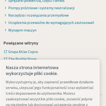
Sprężarki powietrza, części i serwis
Pompy próżniowe i systemy neutralizacji
Narzędzia i rozwiązania przemysłowe
Urządzenia przewoźne do wymagających zastosowań
Wynajem maszyn
Powiązane witryny
Grupa Atlas Copco
The Profile Store
Galeria zdjęć i filmów
Nasza strona internetowa
wykorzystuje pliki cookie.
Wykorzystujemy je, aby zapewnić prawidłowe działanie
serwisu, ulepszać jego funkcjonalność oraz wyświetlać
treści dopasowane do użytkownika. Możesz
zaakceptować wszystkie pliki cookie, zezwolić jedynie
na niezbędne lub dostosować ustawienia zgodnie z