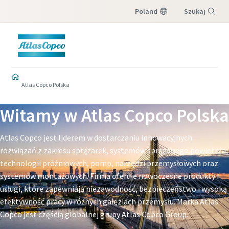
Poland
Szukaj
Menu
Atlas Copco Polska
Witamy w Atlas Copco Polska
Atlas Copco jest liderem w dostarczaniu innowacyjnych
rozwiązań z zakresu sprężarek, systemów sprężonego powietrza,
technologii próżniowych, pomp, narzędzi przemysłowych oraz
systemów montażowych. Firma oferuje nowoczesne produkty i
usługi, które zapewniają niezawodność, bezpieczeństwo i wysoką
efektywność pracy w różnych gałęziach przemysłu. Marka Atlas
Copco jest częścią globalnej grupy Atlas Copco Group.