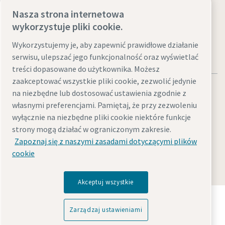
Odwiedź witrynę
Nasza strona internetowa
wykorzystuje pliki cookie.
Wykorzystujemy je, aby zapewnić prawidłowe działanie
serwisu, ulepszać jego funkcjonalność oraz wyświetlać
treści dopasowane do użytkownika. Możesz
zaakceptować wszystkie pliki cookie, zezwolić jedynie
na niezbędne lub dostosować ustawienia zgodnie z
własnymi preferencjami. Pamiętaj, że przy zezwoleniu
wyłącznie na niezbędne pliki cookie niektóre funkcje
Informacje prawne i dotyczące ochrony prywatności
strony mogą działać w ograniczonym zakresie.
Zarządzaj ustawieniami
Dostępność cyfrowa
Mapa strony
Zapoznaj się z naszymi zasadami dotyczącymi plików
cookie
© 2026 Atlas Copco
Akceptuj wszystkie
Odkryj, w jaki sposób Grupa Atlas Copco tworzy
technologię, która zmienia przyszłość.
Zarządzaj ustawieniami
Odwiedź stronę internetową Grupy Atlas Copco