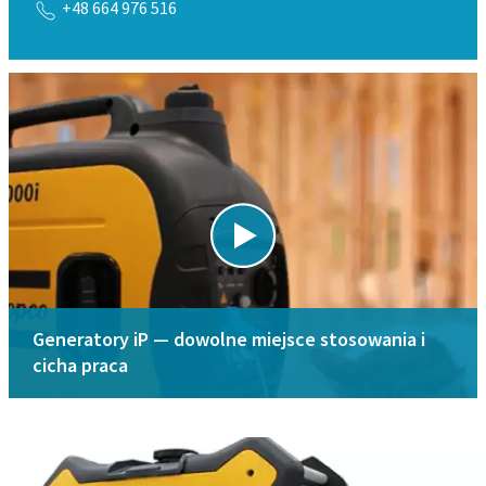
+48 664 976 516
Generatory iP — dowolne miejsce stosowania i
cicha praca
Pobierz broszurę
Szukasz części zamiennych?
Solidne urządzenia