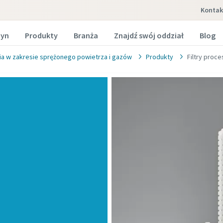
Kontak
zyn
Produkty
Branża
Znajdź swój oddział
Blog
a w zakresie sprężonego powietrza i gazów
Produkty
Filtry proc