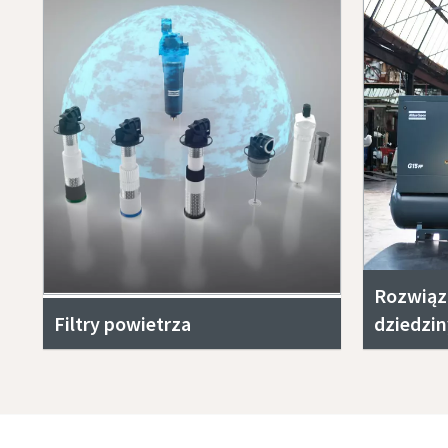
Rozwiąz
Filtry powietrza
dziedzin