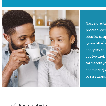
Nasza ofert
procesowych
obudów uzup
gamę filtró
specyficzne 
spożywczej, 
farmaceutyc
chemicznej w 
oczyszczania
Bogata oferta