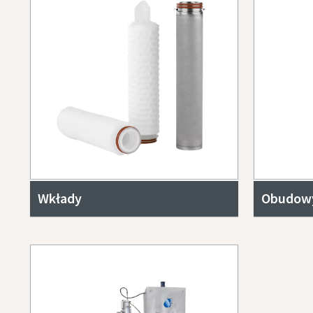
Wkłady
Obudow