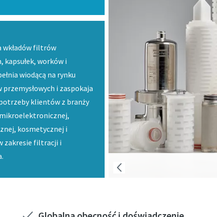
a wkładów filtrów
, kapsułek, worków i
ełnia wiodącą na rynku
w przemysłowych i zaspokaja
potrzeby klientów z branży
mikroelektronicznej,
znej, kosmetycznej i
zakresie filtracji i
.
Globalna obecność i doświadczenie