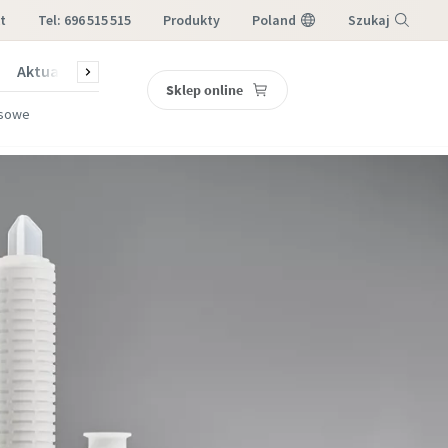
t
Tel: 696 515 515
produkty
Poland
Szukaj
Aktualności i historie
Serwis i części
Sklep online
Menu
esowe