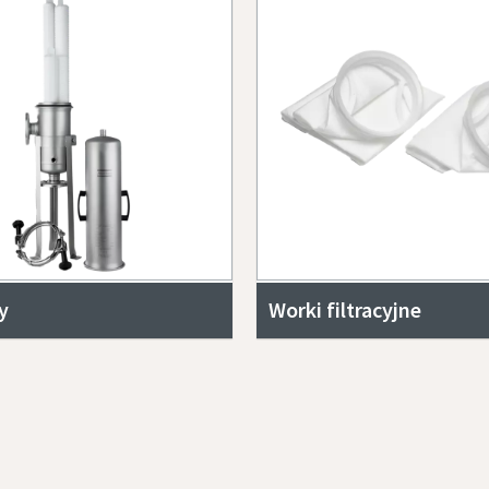
y
Worki filtracyjne