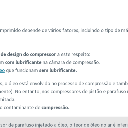
mprimido depende de vários fatores, incluindo o tipo de máq
s de design do compressor
a este respeito:
am
com lubrificante
na câmara de compressão.
leo
que funcionam
sem lubrificante.
s, o óleo está envolvido no processo de compressão e també
mente). No entanto, nos compressores de pistão e parafuso 
mitada.
mo contaminante de
compressão.
r de parafuso injetado a óleo, o teor de óleo no ar é infer