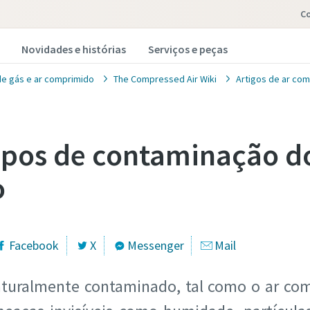
C
Novidades e histórias
Serviços e peças
de gás e ar comprimido
The Compressed Air Wiki
Artigos de ar co
tipos de contaminação d
o
Facebook
X
Messenger
Mail
aturalmente contaminado, tal como o ar co