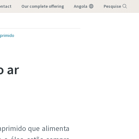
ontact
our complete offering
Angola
Pesquise
Menu
mprimido
o ar
mprimido que alimenta