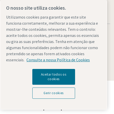
O nosso site utiliza cookies.
Utilizamos cookies para garantir que este site
funciona corretamente, melhorar a sua experiência e
mostrar-lhe conteúdos relevantes. Tem o controlo:
aceite todos os cookies, permita apenas os essenciais
ou gira as suas preferências. Tenha em atenção que
algumas funcionalidades podem não funcionar como
Avisos legais e de privacidade
Gerir cookies
Acessibilidade
pretendido se apenas forem ativados cookies
Mapa do website
essenciais.
Consulte a nossa Política de Cookies
© 2026 Atlas Copco
Aceitar todos os
cookies
Descubra como o Atlas Copco Group permite uma
tecnologia que transforma o futuro.
Gerir cookies
Visite o website do Atlas Copco Group
Parte do Atlas Copco Group