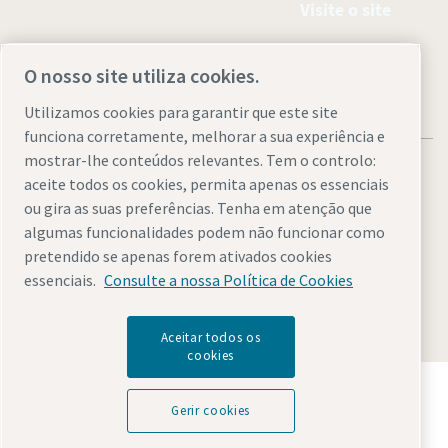
Visite o site
O nosso site utiliza cookies.
Utilizamos cookies para garantir que este site
funciona corretamente, melhorar a sua experiência e
mostrar-lhe conteúdos relevantes. Tem o controlo:
aceite todos os cookies, permita apenas os essenciais
ou gira as suas preferências. Tenha em atenção que
algumas funcionalidades podem não funcionar como
Avisos legais e de privacidade
Gerir cookies
Acessibilidade
pretendido se apenas forem ativados cookies
Mapa do website
essenciais.
Consulte a nossa Política de Cookies
© 2026 Atlas Copco
Aceitar todos os
cookies
Descubra como o Atlas Copco Group permite uma
tecnologia que transforma o futuro.
Gerir cookies
Visite o website do Atlas Copco Group