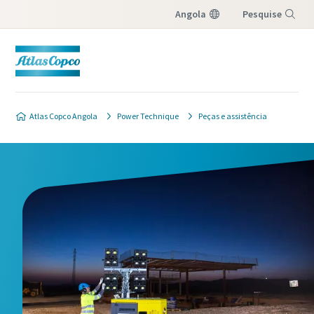
Angola
Pesquise
Menu
Atlas Copco Angola
Power Technique
Peças e assistência