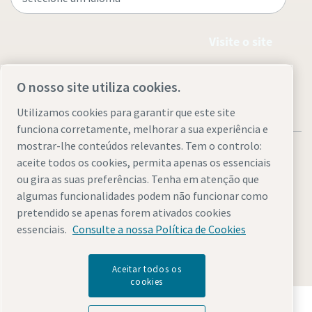
Visite o site
O nosso site utiliza cookies.
Utilizamos cookies para garantir que este site
funciona corretamente, melhorar a sua experiência e
mostrar-lhe conteúdos relevantes. Tem o controlo:
aceite todos os cookies, permita apenas os essenciais
ou gira as suas preferências. Tenha em atenção que
algumas funcionalidades podem não funcionar como
Avisos legais e de privacidade
Gerir cookies
Acessibilidade
pretendido se apenas forem ativados cookies
Mapa do website
essenciais.
Consulte a nossa Política de Cookies
© 2026 Atlas Copco
Aceitar todos os
cookies
Descubra como o Atlas Copco Group permite uma