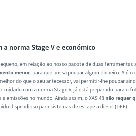
Descubra o XAS 48 e a série 8
 a norma Stage V e económico
pequeno, em relação ao nosso pacote de duas ferramentas 
imento menor
, para que possa poupar algum dinheiro. Além 
elhor do que o seu antecessor, vai permitir-lhe poupar ain
idade com a norma Stage V, já está preparado para o futu
va a emissões no mundo. Ainda assim, o XAS 48
não requer q
ido dispendioso para sistemas de escape a diesel (DEF).
Saiba mais sobre a série 8.