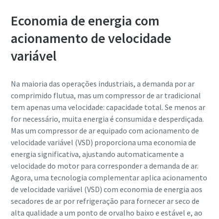
Economia de energia com
acionamento de velocidade
variável
Na maioria das operações industriais, a demanda por ar
comprimido flutua, mas um compressor de ar tradicional
tem apenas uma velocidade: capacidade total. Se menos ar
for necessário, muita energia é consumida e desperdiçada.
Mas um compressor de ar equipado com acionamento de
velocidade variável (VSD) proporciona uma economia de
energia significativa, ajustando automaticamente a
velocidade do motor para corresponder a demanda de ar.
Tudo o que você precisa saber sobre seu
Agora, uma tecnologia complementar aplica acionamento
processo de transporte pneumático
de velocidade variável (VSD) com economia de energia aos
secadores de ar por refrigeração para fornecer ar seco de
Saiba como criar um processo de transporte pneumático
alta qualidade a um ponto de orvalho baixo e estável e, ao
mais eficiente.