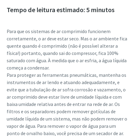
Tempo de leitura estimado: 5 minutos
Para que os sistemas de ar comprimido funcionem
corretamente, o ar deve estar seco. Mas o ar ambiente fica
quente quando é comprimido (não é possível alterar a
física!) portanto, quando sai do compressor, fica 100%
saturado com água. À medida que o ar esfria, a água líquida
começa a condensar.
Para proteger as ferramentas pneumáticas, mantenha os
instrumentos de ar lendo e atuando adequadamente, e
evite que a tubulação de ar sofra corrosão e vazamento, o
ar comprimido deve estar livre de umidade líquida e com
baixa umidade relativa antes de entrar na rede de ar. Os
filtros e os separadores podem remover gotículas de
10 etapas para uma produção ecológica e mais
umidade líquida de um sistema, mas não podem remover o
eficiente
vapor de água. Para remover o vapor de água para um
ponto de orvalho baixo, você precisa de um secador de ar.
Redução de carbono para produção ecológica – tudo o que