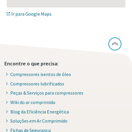
Ir para Google Maps
Encontre o que precisa:
Compressores isentos de óleo
Compressores lubrificados
Peças & Serviços para compressores
Wiki do ar comprimido
10 etapas para uma produção ecológica e mais
Blog da Eficiência Energética
eficiente
Soluções em Ar Comprimido
Redução de carbono para produção ecológica – tudo o que
Fichas de Segurança