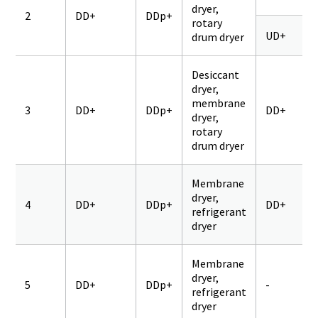
dryer,
2
DD+
DDp+
rotary
UD+
drum dryer
Desiccant
dryer,
membrane
3
DD+
DDp+
DD+
dryer,
rotary
drum dryer
Membrane
dryer,
4
DD+
DDp+
DD+
refrigerant
dryer
Membrane
dryer,
5
DD+
DDp+
-
refrigerant
dryer