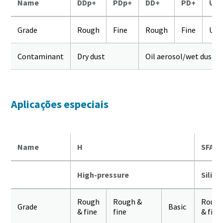
Name
DDp+
PDp+
DD+
PD+
UD
Grade
Rough
Fine
Rough
Fine
Ult
Contaminant
Dry dust
Oil aerosol/wet dust
Aplicações especiais
Name
H
SFA
High-pressure
Silico
Rough
Rough &
Roug
Grade
Basic
& fine
fine
& fine