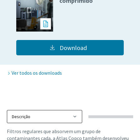
comprimido
Download
Ver todos os downloads
10 etapas para uma produção ecológica e mais
eficiente
Filtros regulares que absorvem um grupo de
Redução de carbono para produção ecológica – tudo o que
contaminantes cada, a Atlas Copco também desenvolveu