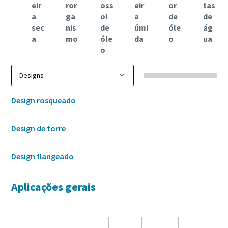
eir
ror
oss
eir
or
tas
a
ga
ol
a
de
de
sec
nis
de
úmi
óle
ág
a
mo
óle
da
o
ua
o
Design rosqueado
Design de torre
Design flangeado
Aplicações gerais