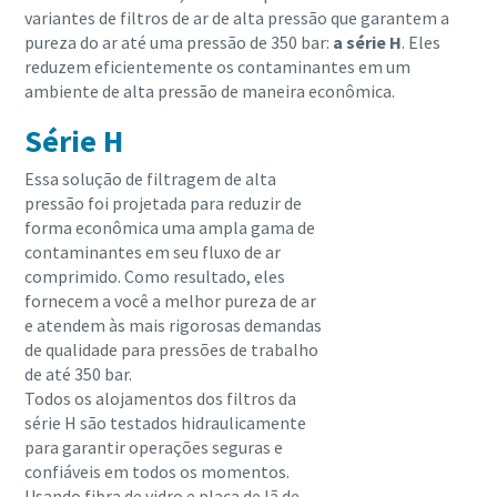
você precisa saber
variantes de filtros de ar de alta pressão que garantem a
pureza do ar até uma pressão de 350 bar:
a série H
. Eles
reduzem eficientemente os contaminantes em um
Descubra
ambiente de alta pressão de maneira econômica.
Série H
Essa solução de filtragem de alta
pressão foi projetada para reduzir de
forma econômica uma ampla gama de
contaminantes em seu fluxo de ar
comprimido. Como resultado, eles
fornecem a você a melhor pureza de ar
e atendem às mais rigorosas demandas
de qualidade para pressões de trabalho
de até 350 bar.
Todos os alojamentos dos filtros da
série H são testados hidraulicamente
para garantir operações seguras e
confiáveis em todos os momentos.
Usando fibra de vidro e placa de lã de