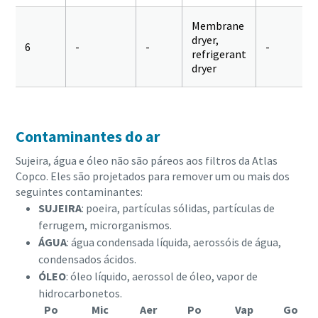
Membrane
dryer,
6
-
-
-
refrigerant
dryer
Contaminantes do ar
Sujeira, água e óleo não são páreos aos filtros da Atlas
Copco. Eles são projetados para remover um ou mais dos
seguintes contaminantes:
SUJEIRA
: poeira, partículas sólidas, partículas de
ferrugem, microrganismos.
ÁGUA
: água condensada líquida, aerossóis de água,
condensados ácidos.
ÓLEO
: óleo líquido, aerossol de óleo, vapor de
hidrocarbonetos.
Po
Mic
Aer
Po
Vap
Go