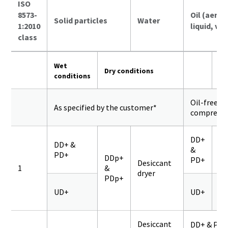
ISO
8573-
Oil (aeros
Solid particles
Water
1:2010
liquid, va
class
Wet
Dry conditions
conditions
Oil-free
As specified by the customer*
compresso
DD+
DD+ &
&
PD+
Q
DDp+
PD+
Desiccant
1
&
dryer
PDp+
UD+
UD+
Q
Desiccant
DD+ & PD+