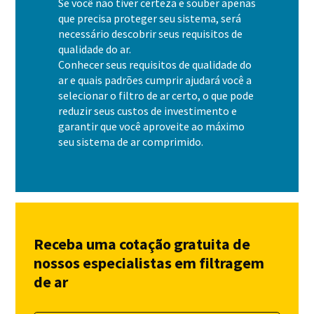
Se você não tiver certeza e souber apenas
que precisa proteger seu sistema, será
necessário descobrir seus requisitos de
qualidade do ar.
Conhecer seus requisitos de qualidade do
ar e quais padrões cumprir ajudará você a
selecionar o filtro de ar certo, o que pode
reduzir seus custos de investimento e
garantir que você aproveite ao máximo
seu sistema de ar comprimido.
Receba uma cotação gratuita de
nossos especialistas em filtragem
de ar