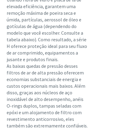
elevada eficiência, garantem uma
remoção máxima de poeira seca e
úmida, partículas, aerossol de óleo e
gotículas de água (dependendo do
modelo que você escolher. Consulte a
tabela abaixo). Como resultado, a série
H oferece proteção ideal para seu fluxo
de ar comprimido, equipamentos a
jusante e produtos finais.
As baixas quedas de pressão desses
filtros de ar de alta pressão oferecem
economias substanciais de energia e
custos operacionais mais baixos. Além
disso, graças aos núcleos de aço
inoxidável de alto desempenho, anéis
Tudo o que você precisa saber sobre seu
O-rings duplos, tampas seladas com
epóxi e um alojamento de filtro com
processo de transporte pneumático
revestimento anticorrosivo, eles
Saiba como criar um processo de transporte pneumático
também são extremamente confiáveis.
mais eficiente.