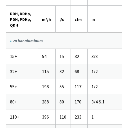
DDH, DDHp,
PDH, PDHp,
m³/h
l/s
cfm
in
QDH
20 bar aluminum
15+
54
15
32
3/8
32+
115
32
68
1/2
55+
198
55
117
1/2
80+
288
80
170
3/4 & 1
110+
396
110
233
1