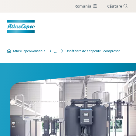
Romania
Căutare
Meniu
Atlas Copco Romania
Uscătoare de aer pentru compresor