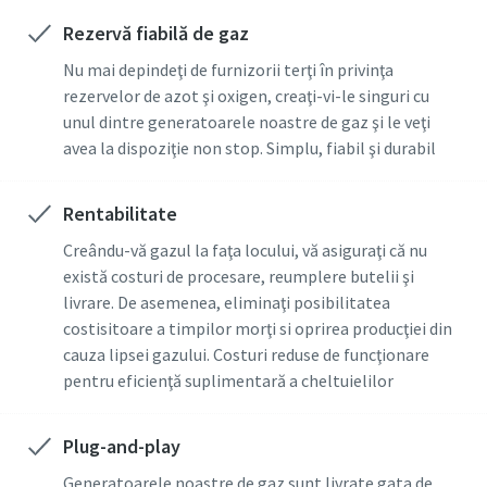
Tot ceea ce aveti nevoie sa stiti despre compresoarele
Rezervă fiabilă de gaz
noastre fara ulei certificate CLASA 0
Find out
Find out
Nu mai depindeţi de furnizorii terţi în privinţa
rezervelor de azot şi oxigen, creaţi-vi-le singuri cu
Find out
unul dintre generatoarele noastre de gaz şi le veţi
avea la dispoziţie non stop. Simplu, fiabil şi durabil
Rentabilitate
Creându-vă gazul la faţa locului, vă asiguraţi că nu
există costuri de procesare, reumplere butelii şi
livrare. De asemenea, eliminaţi posibilitatea
costisitoare a timpilor morţi si oprirea producţiei din
cauza lipsei gazului. Costuri reduse de funcţionare
pentru eficienţă suplimentară a cheltuielilor
Plug-and-play
Generatoarele noastre de gaz sunt livrate gata de