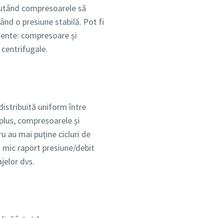
jutând compresoarele să
ând o presiune stabilă. Pot fi
amente: compresoare și
u centrifugale.
distribuită uniform între
 plus, compresoarele și
u au mai puține cicluri de
i mic raport presiune/debit
ajelor dvs.