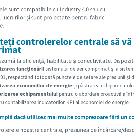
le sunt compatibile cu Industry 4.0 sau cu
 lucrurilor și sunt proiectate pentru fabrici
e.
eți controlerelor centrale să vă
rimat
ezumă la eficiență, fiabilitate și conectivitate. Dispozi
zarea funcționării
sistemului de aer comprimat și a sistem
1, respectând totodată punctele de setare ale presiunii și d
zarea economiilor de energie
și păstrarea echipamentului 
rizarea echipamentului
pentru o abordare proactivă a între
ru contabilizarea indicatorilor KPI ai economiei de energie.
âmplă dacă utilizez mai multe compresoare fără un co
olerele noastre centrale, presiunea de încărcare/desc