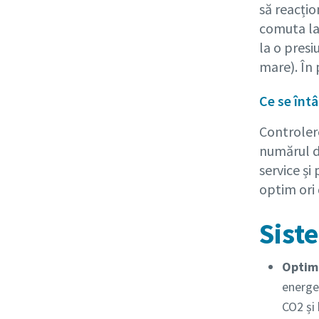
să reacțio
comuta la 
la o presi
mare). În 
Ce se înt
Controler
numărul d
service și
optim ori 
Sist
Optimi
energe
CO2 și 