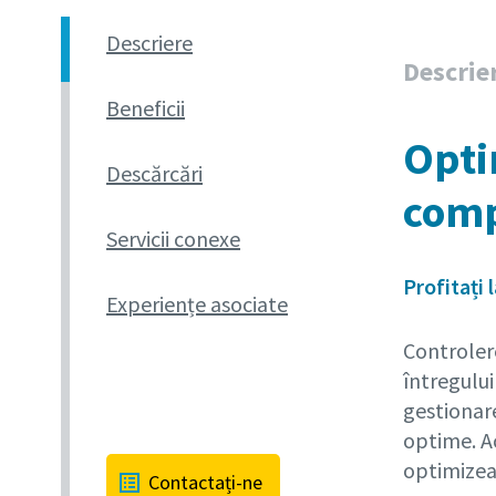
Descriere
Descrie
Beneficii
Opti
Descărcări
comp
Servicii conexe
Profitați
Experiențe asociate
Controlere
întregulu
gestionare
optime. A
optimizeaz
Contactați-ne