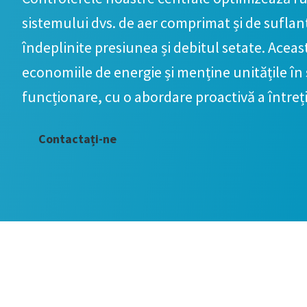
sistemului dvs. de aer comprimat și de suflan
îndeplinite presiunea și debitul setate. Ace
economiile de energie și menține unitățile în
funcționare, cu o abordare proactivă a întreți
Contactați-ne