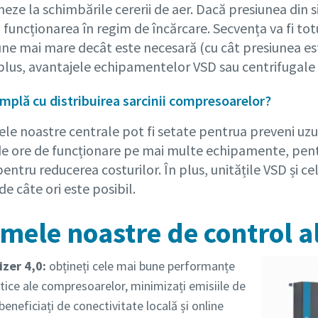
neze la schimbările cererii de aer. Dacă presiunea di
funcționarea în regim de încărcare. Secvența va fi to
une mai mare decât este necesară (cu cât presiunea es
plus, avantajele echipamentelor VSD sau centrifugale 
âmplă cu distribuirea sarcinii compresoarelor?
ele noastre centrale pot fi setate pentrua preveni uz
e ore de funcționare pe mai multe echipamente, pentr
 pentru reducerea costurilor. În plus, unitățile VSD și c
de câte ori este posibil.
emele noastre de control 
zer 4,0:
obțineți cele mai bune performanțe
tice ale compresoarelor, minimizați emisiile de
beneficiați de conectivitate locală și online