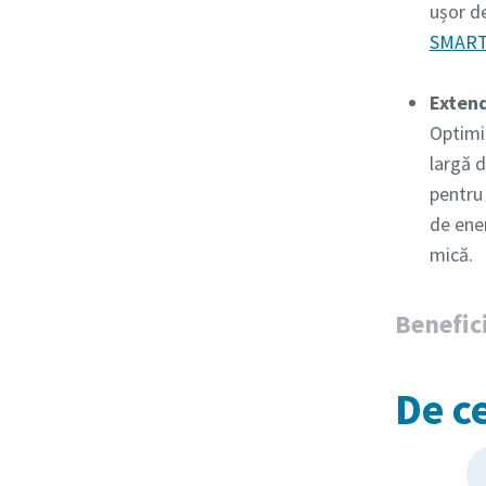
ușor de
SMART
Exten
Optimi
largă 
pentru
de ene
mică.
Benefici
De c