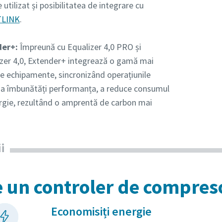
 utilizat și posibilitatea de integrare cu
LINK
.
der+:
Împreună cu Equalizer 4,0 PRO și
zer 4,0, Extender+ integrează o gamă mai
de echipamente, sincronizând operațiunile
 a îmbunătăți performanța, a reduce consumul
rgie, rezultând o amprentă de carbon mai
i
e un controler de compres
Economisiți energie