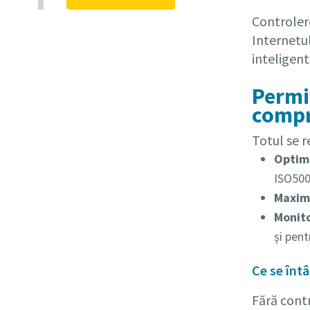
Controlere
Internetul
inteligent
Permit
comp
Totul se r
Optimi
ISO5000
Maximi
Monito
și pent
Ce se înt
Fără contr