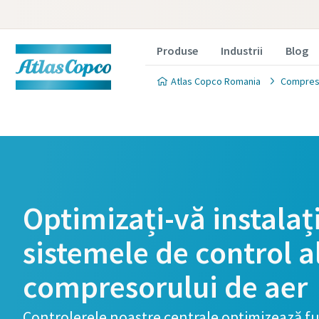
Produse
Industrii
Blog
Atlas Copco Romania
Compreso
Optimizați-vă instalaț
sistemele de control a
compresorului de aer
Controlerele noastre centrale optimizează f