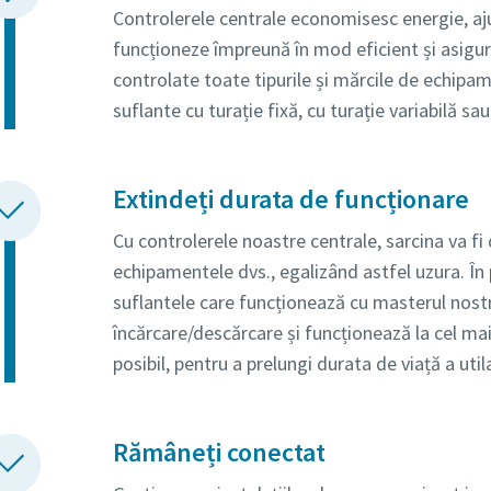
Controlerele centrale economisesc energie, a
funcționeze împreună în mod eficient și asigur
controlate toate tipurile și mărcile de echip
suflante cu turație fixă, cu turație variabilă sa
Extindeți durata de funcționare
Cu controlerele noastre centrale, sarcina va fi 
echipamentele dvs., egalizând astfel uzura. În
suflantele care funcționează cu masterul nostr
încărcare/descărcare și funcționează la cel ma
posibil, pentru a prelungi durata de viață a util
Rămâneți conectat