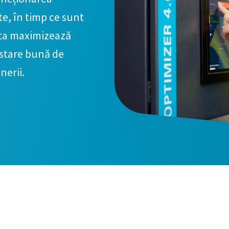
te, în timp ce sunt
asta maximizează
 stare bună de
nerii.