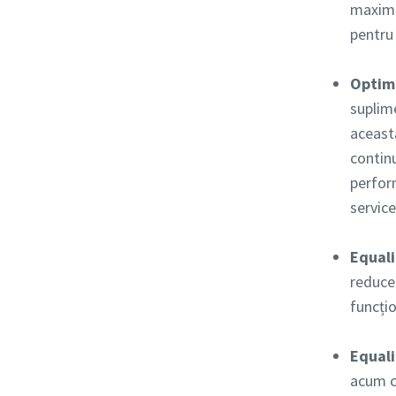
maximă.
pentru 
Optimi
suplime
această
contin
perform
service
Equali
reducer
funcți
Equali
acum cu