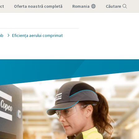
ct
oferta noastră completă
Romania
Căutare
Meniu
mb
Eficiența aerului comprimat