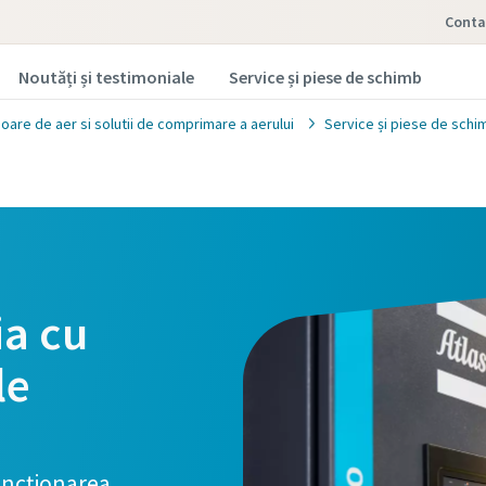
Conta
Noutăți și testimoniale
Service și piese de schimb
are de aer si solutii de comprimare a aerului
Service și piese de schi
ia cu
le
uncționarea