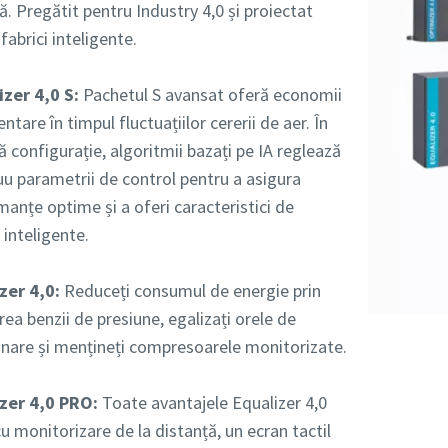
 Pregătit pentru Industry 4,0 și proiectat
fabrici inteligente.
zer 4,0 S:
Pachetul S avansat oferă economii
ntare în timpul fluctuațiilor cererii de aer. În
 configurație, algoritmii bazați pe IA reglează
uu parametrii de control pentru a asigura
anțe optime și a oferi caracteristici de
 inteligente.
zer 4,0:
Reduceți consumul de energie prin
ea benzii de presiune, egalizați orele de
onare și mențineți compresoarele monitorizate.
zer 4,0 PRO:
Toate avantajele Equalizer 4,0
 monitorizare de la distanță, un ecran tactil