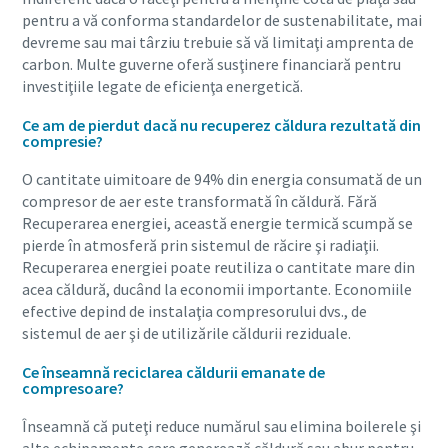
pentru a vă conforma standardelor de sustenabilitate, mai
devreme sau mai târziu trebuie să vă limitaţi amprenta de
carbon. Multe guverne oferă susţinere financiară pentru
investiţiile legate de eficienţa energetică.
Ce am de pierdut dacă nu recuperez căldura rezultată din
compresie?
O cantitate uimitoare de 94% din energia consumată de un
compresor de aer este transformată în căldură. Fără
Recuperarea energiei, această energie termică scumpă se
pierde în atmosferă prin sistemul de răcire şi radiaţii.
Recuperarea energiei poate reutiliza o cantitate mare din
acea căldură, ducând la economii importante. Economiile
Tot ce trebuie să ştiţi despre procesul de
efective depind de instalaţia compresorului dvs., de
transport pneumatic
sistemul de aer şi de utilizările căldurii reziduale.
Descoperiţi cum puteţi crea un proces de transport
Ce înseamnă reciclarea căldurii emanate de
compresoare?
pneumatic mai eficient.
Înseamnă că puteţi reduce numărul sau elimina boilerele şi
Aflaţi