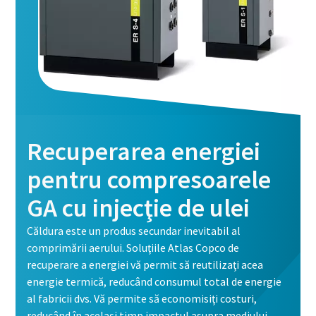
Recuperarea energiei
pentru compresoarele
GA cu injecţie de ulei
Căldura este un produs secundar inevitabil al
comprimării aerului. Soluţiile Atlas Copco de
recuperare a energiei vă permit să reutilizaţi acea
energie termică, reducând consumul total de energie
al fabricii dvs. Vă permite să economisiţi costuri,
reducând în acelaşi timp impactul asupra mediului.