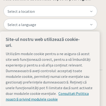
Site-ul nostru web utilizează cookie-
Visit the site
uri.
Utilizăm module cookie pentru a ne asigura că acest
site web funcționează corect, pentru a vă îmbunătăți
experiența și pentru a vă afișa conținut relevant.
Dumneavoastră aveți controlul: acceptați toate
modulele cookie, permiteți numai cele esențiale sau
gestionați preferințele dumneavoastră. Rețineți că
unele funcționalități pot fi limitate dacă sunt activate
doar modulele cookie esențiale.
Consultați Politica
Notificări legale şi de confidenţialitate
noastră privind modulele cookie
Gestionarea cookie-urilor
Accesibilitate
Harta site-ului