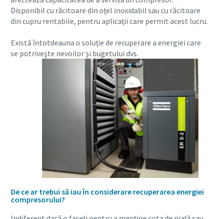
Disponibil cu răcitoare din oţel inoxidabil sau cu răcitoare
ZR/ZT compresoare cu surub fara ulei pentru
din cupru rentabile, pentru aplicaţii care permit acest lucru.
toate aplicatiile
Există întotdeauna o soluţie de recuperare a energiei care
Tot ceea ce aveti nevoie sa stiti despre compresoarele
se potriveşte nevoilor şi bugetului dvs.
noastre fara ulei certificate CLASA 0
Find out
De ce ar trebui să iau în considerare recuperarea energiei
compresorului?
Indiferent dacă o faceţi pentru a menţine cota de piaţă sau