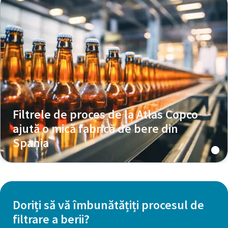
Filtrele de proces de la Atlas Copco
ajută o mică fabrică de bere din
Spania
Doriți să vă îmbunătățiți procesul de
filtrare a berii?