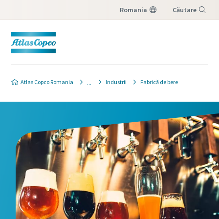
Romania
Căutare
Meniu
Atlas Copco Romania
Industrii
Fabrică de bere