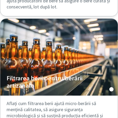
ajută producătorii de bere să asigure o bere curată și
consecventă, lot după lot.
Filtrarea berii pentru berării
artizanale
Aflați cum filtrarea berii ajută micro-berării să
mențină calitatea, să asigure siguranța
microbiologică și să susțină producția eficientă și