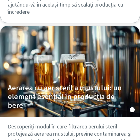
ajutându-vă în același timp să scalați producția cu
încredere
Aerarea cu aer steril a mustului: un
element esențial în producția de
bere
Descoperiți modul în care filtrarea aerului steril
protejează aerarea mustului, previne contaminarea și