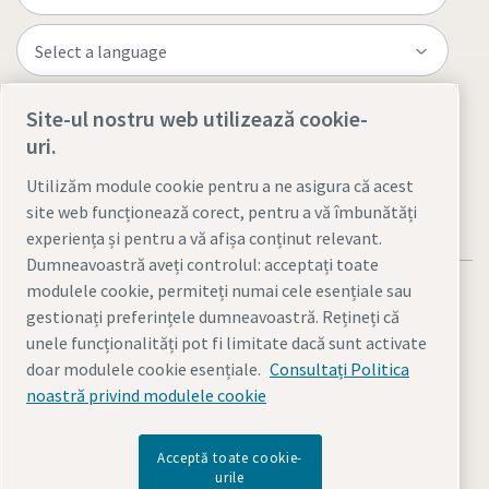
Site-ul nostru web utilizează cookie-
Visit the site
uri.
Utilizăm module cookie pentru a ne asigura că acest
site web funcționează corect, pentru a vă îmbunătăți
experiența și pentru a vă afișa conținut relevant.
Dumneavoastră aveți controlul: acceptați toate
modulele cookie, permiteți numai cele esențiale sau
gestionați preferințele dumneavoastră. Rețineți că
unele funcționalități pot fi limitate dacă sunt activate
doar modulele cookie esențiale.
Consultați Politica
Notificări legale şi de confidenţialitate
noastră privind modulele cookie
Gestionarea cookie-urilor
Accesibilitate
Harta site-ului
© 2026 Atlas Copco AB
Acceptă toate cookie-
urile