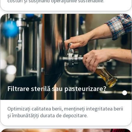
costuri și susținând operațiunile sustenabile.
Filtrare sterilă sau pasteurizare?
Optimizați calitatea berii, mențineți integritatea berii
și îmbunătățiți durata de depozitare.