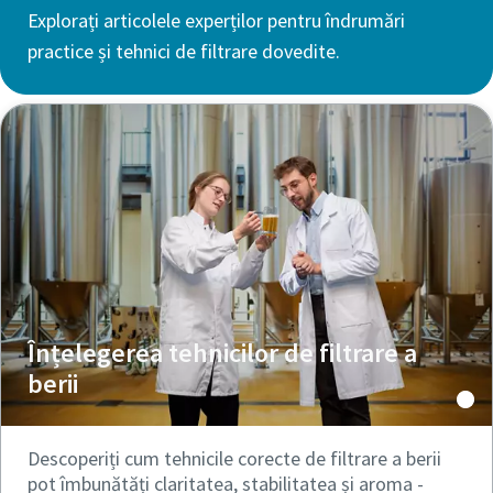
Explorați articolele experților pentru îndrumări
practice și tehnici de filtrare dovedite.
Înțelegerea tehnicilor de filtrare a
berii
Descoperiți cum tehnicile corecte de filtrare a berii
pot îmbunătăți claritatea, stabilitatea și aroma -