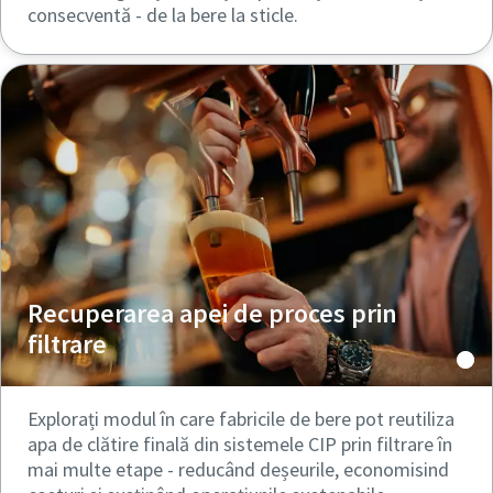
consecventă - de la bere la sticle.
Recuperarea apei de proces prin
filtrare
Explorați modul în care fabricile de bere pot reutiliza
apa de clătire finală din sistemele CIP prin filtrare în
mai multe etape - reducând deșeurile, economisind