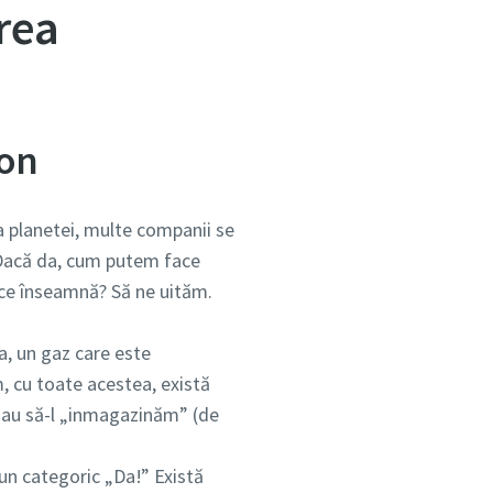
rea
bon
ea planetei, multe companii se
 Dacă da, cum putem face
r ce înseamnă? Să ne uităm.
a, un gaz care este
m, cu toate acestea, există
) sau să-l „inmagazinăm” (de
un categoric „Da!” Există