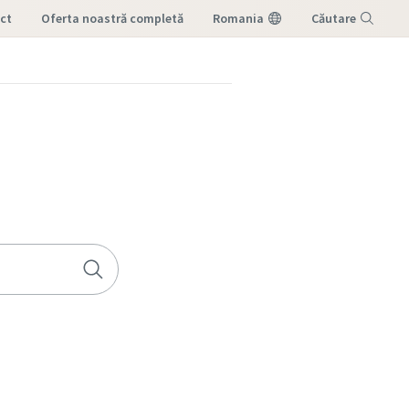
ct
oferta noastră completă
Romania
Căutare
Meniu