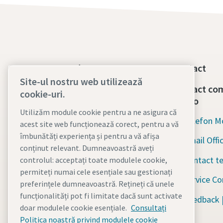
Compresoare de aer:
Contact
Site-ul nostru web utilizează
Compresoare fără ulei
Contact com
cookie-uri.
Copco
Compresoare cu ulei
Utilizăm module cookie pentru a ne asigura că
Telefon Mo
acest site web funcționează corect, pentru a vă
Piese de schimb&service
îmbunătăți experiența și pentru a vă afișa
Email Offi
compresoare
conținut relevant. Dumneavoastră aveți
Contact te
Biblioteca informații
controlul: acceptați toate modulele cookie,
permiteți numai cele esențiale sau gestionați
Service C
Blog Compresoare de aer
preferințele dumneavoastră. Rețineți că unele
funcționalități pot fi limitate dacă sunt activate
Feedback |
Soluții de aer comprimat
doar modulele cookie esențiale.
Consultați
Fișe de securitate fluide
Politica noastră privind modulele cookie