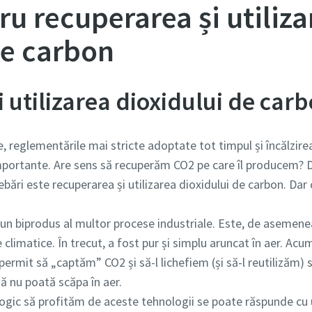
ru recuperarea și utiliza
de carbon
 utilizarea dioxidului de car
e, reglementările mai stricte adoptate tot timpul și încălzir
importante. Are sens să recuperăm CO2 pe care îl producem?
ebări este recuperarea și utilizarea dioxidului de carbon. Da
 un biprodus al multor procese industriale. Este, de asemene
climatice. În trecut, a fost pur și simplu aruncat în aer. Acu
 permit să „captăm” CO2 și să-l lichefiem (și să-l reutilizăm
să nu poată scăpa în aer.
logic să profităm de aceste tehnologii se poate răspunde cu 