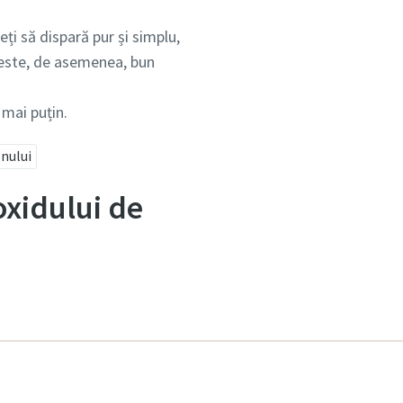
ți să dispară pur și simplu,
 este, de asemenea, bun
mai puțin.
nului
ioxidului de