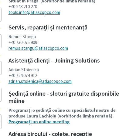
Situat în Praga
(vorbitor de limba română)
+40 248 210 270
tools.info@atlascopco.com
Servis, reparații și mentenanță
Remus Stangu
+40 730 075 909
remus.stangu@atlascopco.com
Asistență clienți - Joining Solutions
Adrian Stoienica
+40 724 074 912
adrian.stoienica@atlascopco.com
Ședință online - sloturi gratuite disponibile
mâine
Programați o ședință online cu specialistul nostru de
produse Laura Lachioiu (vorbitor de limba română).
Programați un online meeting
Adresa biroului - colete, recepție