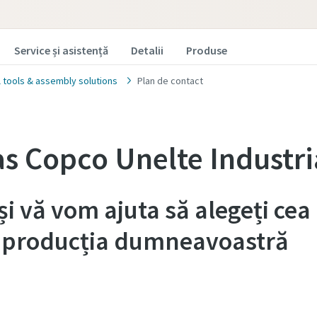
Service și asistență
Detalii
Produse
l tools & assembly solutions
Plan de contact
as Copco Unelte Industri
și vă vom ajuta să alegeți ce
u producția dumneavoastră