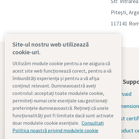
Str. Intrarea
Piteşti, Arg
117141 Rom
Site-ul nostru web utilizează
cookie-uri.
Utilizăm module cookie pentru a ne asigura că
acest site web funcționează corect, pentru a vă
îmbunătăți experiența și pentru a vă afișa
About Us
Tools Suppo
conținut relevant. Dumneavoastră aveți
controlul: acceptați toate modulele cookie,
Atlas Copco Group
Servaid
permiteți numai cele esențiale sau gestionați
Industrial Technique
Dimension
preferințele dumneavoastră. Rețineți că unele
funcționalități pot fi limitate dacă sunt activate
Industries
Test certi
doar modulele cookie esențiale.
Consultați
Careers
Product ce
Politica noastră privind modulele cookie