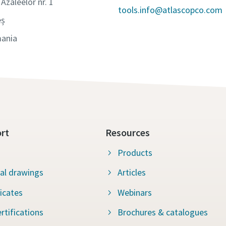
 Azaleelor nr. 1
tools.info@atlascopco.com
eș
ania
rt
Resources
Products
al drawings
Articles
ficates
Webinars
rtifications
Brochures & catalogues