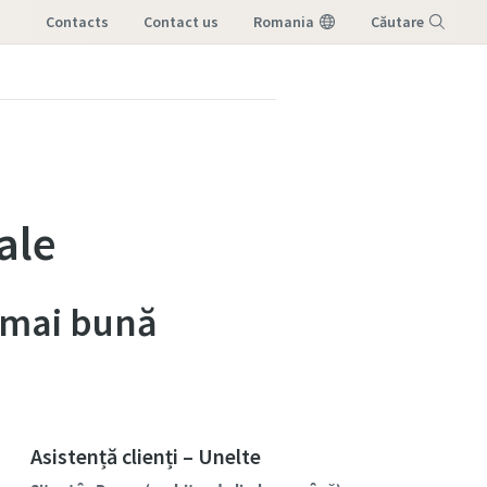
Contacts
contact us
Romania
Căutare
Meniu
ale
a mai bună
Asistență clienți – Unelte