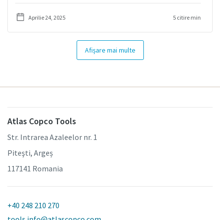
Aprilie 24, 2025
5 citire min
Afișare mai multe
Atlas Copco Tools
Str. Intrarea Azaleelor nr. 1
Piteşti, Argeș
117141 Romania
+40 248 210 270
tools.info@atlascopco.com