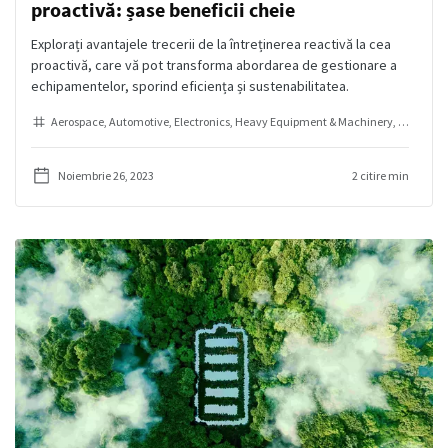
proactivă: șase beneficii cheie
Explorați avantajele trecerii de la întreținerea reactivă la cea
proactivă, care vă pot transforma abordarea de gestionare a
echipamentelor, sporind eficiența și sustenabilitatea.
Aerospace
Automotive
Electronics
Heavy Equipment & Machinery
Industria
Noiembrie 26, 2023
2 citire min