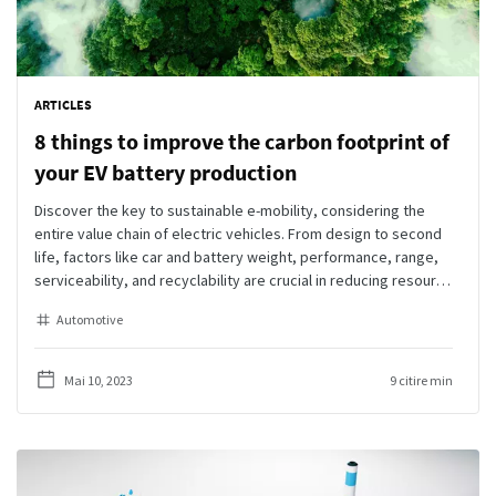
ARTICLES
8 things to improve the carbon footprint of
your EV battery production
Discover the key to sustainable e-mobility, considering the
entire value chain of electric vehicles. From design to second
life, factors like car and battery weight, performance, range,
serviceability, and recyclability are crucial in reducing resource
consumption. Don't underestimate the impact of production's
Automotive
material and energy consumption on e-mobility's carbon
footprint. Join us in embracing a comprehensive approach to
e-vehicle sustainability for a greener future.
Mai 10, 2023
9 citire min