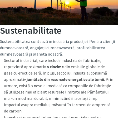
Sustenabilitate
Sustenabilitatea contează în industria producției. Pentru clienții
dumneavoastră, angajații dumneavoastră, profitabilitatea
dumneavoastră și planeta noastră.
Sectorul industrial, care include industria de fabricație,
reprezintă aproximativ
o cincime
din emisiile globale de
gaze cu efect de seră. În plus, sectorul industrial consumă
aproximativ
jumătate din resursele energetice ale lumii
. Prin
urmare, există o nevoie imediată ca companiile de fabricație
să utilizeze mai eficient resursele limitate ale Pământului
într-un mod mai durabil, minimizând în același timp
impactul asupra mediului, măsurat în termeni de amprentă
de carbon.
Inovația și progresul tehnologic sunt esențiale pentru