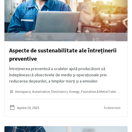
Aspecte de sustenabilitate ale întreținerii
preventive
Întreținerea preventivă a sculelor ajută producătorii să
îndeplinească obiectivele de mediu și operaționale prin
reducerea deșeurilor, a timpilor morți și a emisiilor.
Aerospace
Automotive
Electronics
Energy
Foundries & Metal Fabrication
He
Aprilie 24, 2025
5 citire min