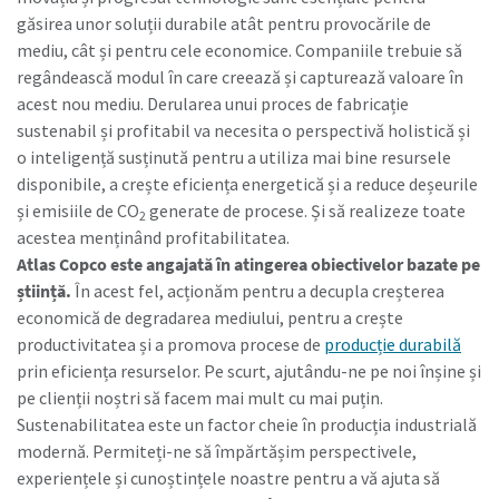
găsirea unor soluții durabile atât pentru provocările de
mediu, cât și pentru cele economice. Companiile trebuie să
regândească modul în care creează și capturează valoare în
acest nou mediu. Derularea unui proces de fabricație
sustenabil și profitabil va necesita o perspectivă holistică și
o inteligență susținută pentru a utiliza mai bine resursele
disponibile, a crește eficiența energetică și a reduce deșeurile
și emisiile de CO
generate de procese. Și să realizeze toate
2
acestea menținând profitabilitatea.
Atlas Copco este angajată în atingerea obiectivelor bazate pe
știință.
În acest fel, acționăm pentru a decupla creșterea
economică de degradarea mediului, pentru a crește
productivitatea și a promova procese de
producție durabilă
prin eficiența resurselor. Pe scurt, ajutându-ne pe noi înșine și
pe clienții noștri să facem mai mult cu mai puțin.
Sustenabilitatea este un factor cheie în producția industrială
modernă. Permiteți-ne să împărtășim perspectivele,
experiențele și cunoștințele noastre pentru a vă ajuta să