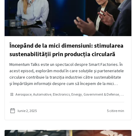
Începând de la mici dimensiuni: stimularea
sustenabilității prin producția circulară
Momentum Talks este un spectacol despre Smart Factories. În
acest episod, explorăm modul în care soluțiile și parteneriatele
circulare contribuie la tranziția industriei către sustenabilitate
și împărtășim informații despre cum să începem de la mici
pentru a crea un impact de durată.
Aerospace
Automotive
Electronics
Energy
Government & Defense
Heavy Eq
Iunie 2, 2025
5 citire min