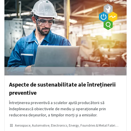
Aspecte de sustenabilitate ale întreținerii
preventive
Întreținerea preventivă a sculelor ajută producătorii să
îndeplinească obiectivele de mediu și operaționale prin
reducerea deșeurilor, a timpilor morți și a emisiilor.
Aerospace
Automotive
Electronics
Energy
Foundries & Metal Fabrication
He