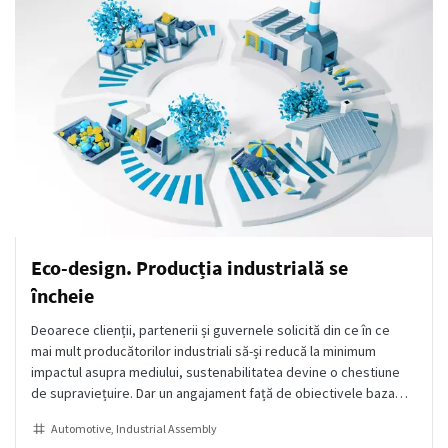
Eco-design. Producția industrială se
încheie
Deoarece clienții, partenerii și guvernele solicită din ce în ce
mai mult producătorilor industriali să-și reducă la minimum
impactul asupra mediului, sustenabilitatea devine o chestiune
de supraviețuire. Dar un angajament față de obiectivele bazate
pe știință pentru reducerea emisiilor de carbon sau,
Automotive
Industrial Assembly
obiectivele neutre din punct de vedere al emisiilor de carbon,