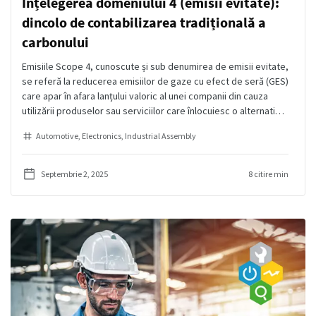
Înțelegerea domeniului 4 (emisii evitate):
dincolo de contabilizarea tradițională a
carbonului
Emisiile Scope 4, cunoscute și sub denumirea de emisii evitate,
se referă la reducerea emisiilor de gaze cu efect de seră (GES)
care apar în afara lanțului valoric al unei companii din cauza
utilizării produselor sau serviciilor care înlocuiesc o alternativă
mai puțin eficientă.
Automotive
Electronics
Industrial Assembly
Septembrie 2, 2025
8 citire min